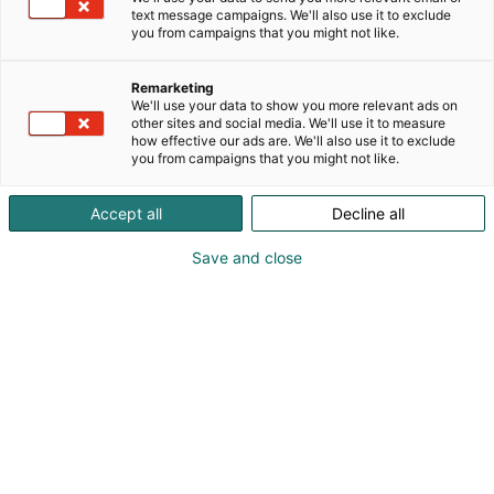
yhteistyökumppaneita.Amt.fi
text message campaigns. We'll also use it to exclude
Hakupalvelukokonaisuus digitaalisena 24/7 tuote-
you from campaigns that you might not like.
ja palveluhakuna sekä painettuna kirjana
esittelevät toimialojen uudet ratkaisut - tuotteet,
Remarketing
palvelut, päämiehet sekä keskeiset yritystiedot ja
We'll use your data to show you more relevant ads on
henkilöt. Amt.fi tavoittaa päättäjät ja suunnittelijat
other sites and social media. We'll use it to measure
how effective our ads are. We'll also use it to exclude
sekä asiantuntijat, joiden keskeisenä
you from campaigns that you might not like.
tehtäväalueena on materiaalien hankinta sekä
päätösten teko laajojen järjestelmien ja
Accept all
Decline all
alihankintapalveluiden toteuttamisessa.Amt.fi
palveluissa ovat esillä alan viimeisimmät ratkaisut
Save and close
eri toimialojen tarpeisiin.