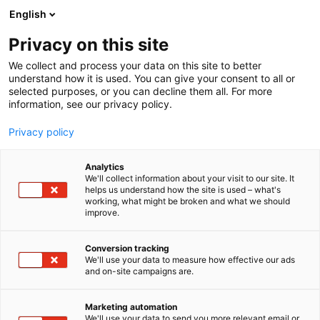
Siirry
English
sisältöön
Privacy on this site
We collect and process your data on this site to better
understand how it is used. You can give your consent to all or
selected purposes, or you can decline them all. For more
information, see our privacy policy.
Privacy policy
Analytics
T
Järjestöt, sidosryhmät​
We'll collect information about your visit to our site. It
u
helps us understand how the site is used – what's
AMT Hakemistot Oy
working, what might be broken and what we should
o
improve.
t
e
7c146
Osasto:
r
Conversion tracking
y
We'll use your data to measure how effective our ads
and on-site campaigns are.
amt.fi - AMT Hakemistot Oy on teollisuuden
h
m
toimialatiedon toimija ja osaaja. AMT:llä on
ä
hakubisneksessä huippuosaamista ja loistavia
Marketing automation
:
We'll use your data to send you more relevant email or