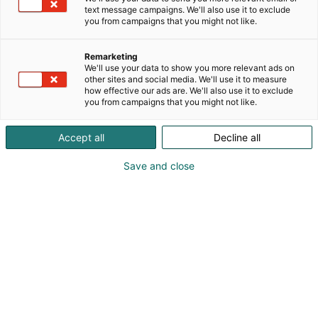
valaistusalan yritys ja tuotemerkki. Artenin
text message campaigns. We'll also use it to exclude
valaisinvalikoiman kehitys perustuu vahvaan
you from campaigns that you might not like.
yhteistyöhön sähkö- ja rakennusalan
ammattilaisten kanssa. Valikoima muodostuu
Remarketing
korkealaatuisista valaistustuotteista, jotka
We'll use your data to show you more relevant ads on
vastaavat niin asuinrakennuksissa kuin julkisissa
other sites and social media. We'll use it to measure
how effective our ads are. We'll also use it to exclude
kohteissa asetettuja vaatimuksia. Valaisimien
you from campaigns that you might not like.
yleisimpiä käyttökohteita ovat asuntohankkeet,
liiketilat, hoivakodit, päiväkodit ja
Accept all
Decline all
koulurakennukset.Artenin tuotteet tehostavat
suunnittelijan ja urakoitsijan työtä. Tuotevalikoima
Save and close
on selkeä ja yrityksemme henkilöstöön on helppo
olla yhteyksissä. Huolehdimme, että jokaiselle
asiakkaalle löytyy yhteyshenkilö suunnittelun,
tilausten ja toimitusten osalle.