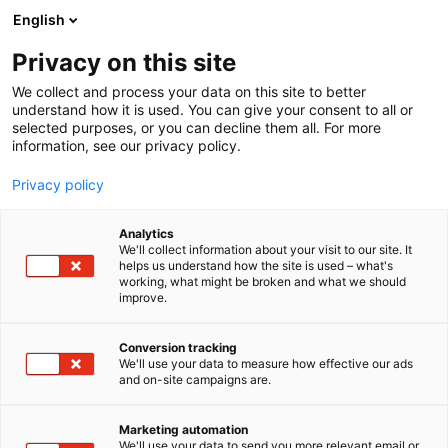
Siirry
English
sisältöön
Privacy on this site
We collect and process your data on this site to better
understand how it is used. You can give your consent to all or
selected purposes, or you can decline them all. For more
information, see our privacy policy.
Privacy policy
Analytics
T
Maahantuojat, valmistajat​
Tukut
Valaistus
We'll collect information about your visit to our site. It
u
helps us understand how the site is used – what's
Arten Oy
working, what might be broken and what we should
o
improve.
t
e
Rakentaminen, asuminen ja kiinteistö
Teema:
r
Conversion tracking
Tekniikka
y
We'll use your data to measure how effective our ads
6f98
Osasto:
and on-site campaigns are.
h
m
ä
Arten on vuonna 2015 perustettu suomalainen
Marketing automation
:
We'll use your data to send you more relevant email or