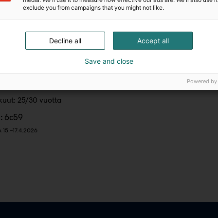
exclude you from campaigns that you might not like.
Decline all
Accept all
Save and close
ähkötalo Eurosolar Oy
ergy aurinkopaneelit
Powered by
akuut: 25/30 vuotta
6c59
:
15.–17.4.2026