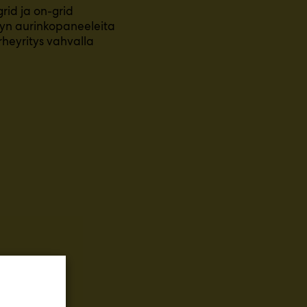
id ja on-grid
yn aurinkopaneeleita
rheyritys vahvalla