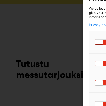
We collect 
give your c
information
Privacy po
Tutustu
messutarjouksiin