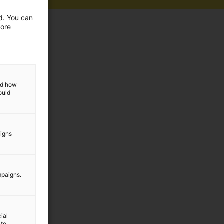
ed. You can
more
and how
ould
aigns
mpaigns.
ial
 to