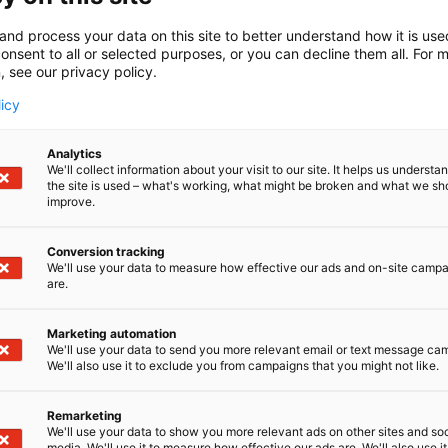
and process your data on this site to better understand how it is us
onsent to all or selected purposes, or you can decline them all. For 
, see our privacy policy.
licy
Analytics
We'll collect information about your visit to our site. It helps us underst
the site is used – what's working, what might be broken and what we sh
improve.
Conversion tracking
We'll use your data to measure how effective our ads and on-site camp
are.
Marketing automation
We'll use your data to send you more relevant email or text message ca
We'll also use it to exclude you from campaigns that you might not like.
Kuvaa ei löytynyt
Remarketing
We'll use your data to show you more relevant ads on other sites and soc
media. We'll use it to measure how effective our ads are. We'll also use it