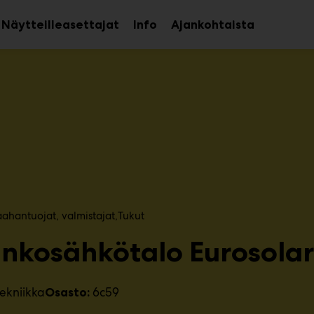
Näytteilleasettajat
Info
Ajankohtaista
aa
Avaa
avalikko
alavalikko
ahantuojat, valmistajat​
Tukut
inkosähkötalo Eurosola
ekniikka
6c59
Osasto: