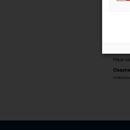
Aurinkos
Astron
Pitkät t
Osasto
VOIMASSA 