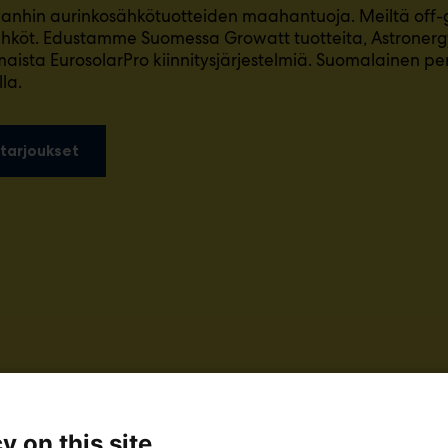
nhin aurinkosähkötuotteiden maahantuoja. Meiltä off-gr
hköt. Edustamme Suomessa Growatt tuotteita, Astronerg
maista EurosolarPro kiinnitysjärjestelmiä. Suomalainen pe
la.
tarjoukset
y on this site