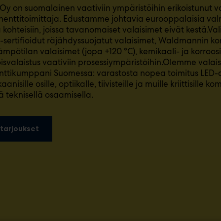
Oy on suomalainen vaativiin ympäristöihin erikoistunut va
enttitoimittaja. Edustamme johtavia eurooppalaisia val
a kohteisiin, joissa tavanomaiset valaisimet eivät kestä.
sertifioidut räjähdyssuojatut valaisimet, Waldmannin ko
ämpötilan valaisimet (jopa +120 °C), kemikaali- ja korroos
oisvalaistus vaativiin prosessiympäristöihin.Olemme valai
tikumppani Suomessa: varastosta nopea toimitus LED-dr
nisille osille, optiikalle, tiivisteille ja muille kriittisille 
lä teknisellä osaamisella.
tarjoukset