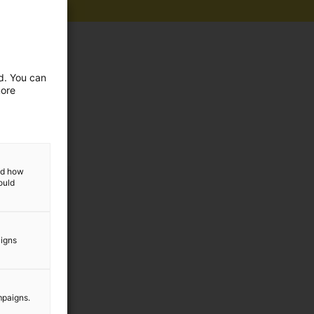
ed. You can
more
and how
ould
aigns
mpaigns.