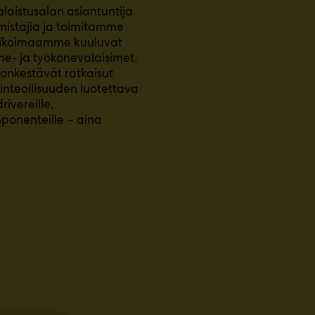
laistusalan asiantuntija
mistajia ja toimitamme
Valikoimaamme kuuluvat
ne- ja työkonevalaisimet,
ionkestävät ratkaisut
sinteollisuuden luotettava
ivereille,
komponenteille – aina