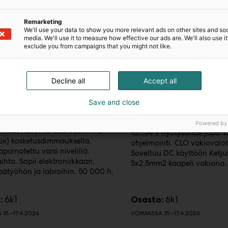
Remarketing
We'll use your data to show you more relevant ads on other sites and soc
media. We'll use it to measure how effective our ads are. We'll also use it
exclude you from campaigns that you might not like.
x Oy
Cerbelux Oy
ann TEVISIO
TCI PROFESSIONALE 
Decline all
Accept all
DALI NFC
n TEVISIO – LED-
Save and close
usvalaisin tarkkuustyöhön. 160 mm
TCI DALI LED liitäntälaite pa
ätön linssi (3,5 tai 3,5+8 dpt)
alasvaloihin. 40 W / 150...
Powered by
inkirkas näkymä. LEDit (CRI>90,
10...54 V hyötysuhde jopa 
ux) kosketusdimmauksella.
ohjelmointi. CLO vakiovalo
painotettu varsi nivelillä.
Soveltuu DC käyttöön Ketjut
aihto. Sopii elektroniikkaan,
5x2,5mm2 kaapeli vakiona.
pätyöhön ja labroihin. 50 000 h,
6k1
6k1
:
Osasto:
15.–17.4.2026
VOIMASSA 15.–17.4.2026