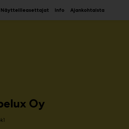
Näytteilleasettajat
Info
Ajankohtaista
aa
Avaa
avalikko
alavalikko
belux Oy
6k1