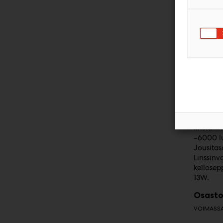
Cerbelu
Waldm
Waldman
suurenn
vääristym
kristall
~6000 l
Jousitasa
Linssinv
kellosep
13W.
Osasto
VOIMASSA 