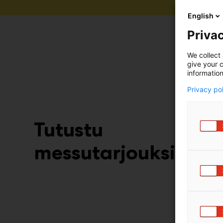
English
Privac
We collect 
give your c
information
Privacy po
Tutustu
messutarjouksiin