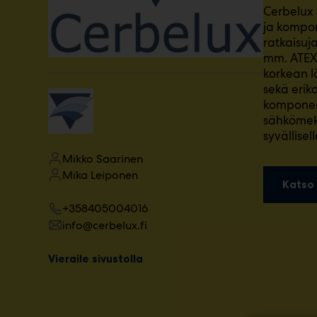
Cerbelux 
m
ja kompon
ä
:
ratkaisuj
mm. ATEX-
korkean l
sekä erik
komponent
sähkömekaa
syvällisel
Mikko Saarinen
Mika Leiponen
Katso 
+358405004016
info@cerbelux.fi
Vieraile sivustolla