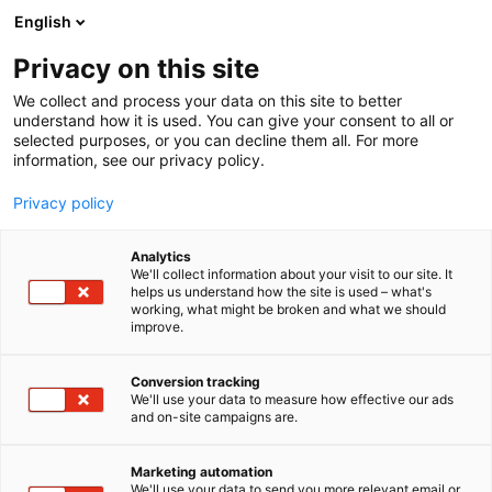
Siirry
English
sisältöön
Privacy on this site
We collect and process your data on this site to better
understand how it is used. You can give your consent to all or
selected purposes, or you can decline them all. For more
information, see our privacy policy.
Privacy policy
Analytics
T
ICT ja verkot​
We'll collect information about your visit to our site. It
u
helps us understand how the site is used – what's
Easoft ERP Oy
working, what might be broken and what we should
o
improve.
t
e
7f138
Osasto:
r
Conversion tracking
y
We'll use your data to measure how effective our ads
and on-site campaigns are.
Easoft on nykyaikainen asennus- ja urakointialan
h
m
toiminnanohjausjärjestelmä, jolla on asiakkaana jo
ä
yli 1000 suomalaista rakennusalan yritystä.
Marketing automation
:
We'll use your data to send you more relevant email or