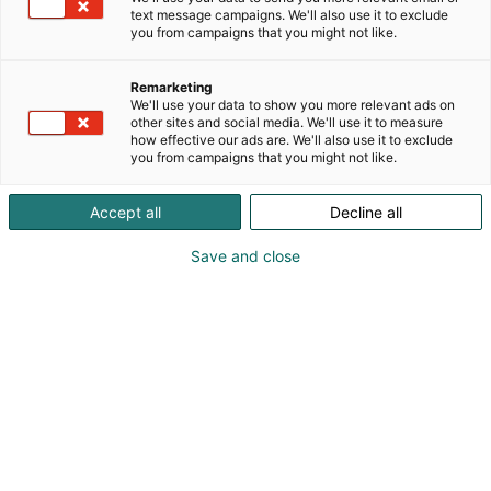
Ajatuksena on, että koko yrityksen liiketoiminta
text message campaigns. We'll also use it to exclude
voidaan hoitaa yhdellä ohjelmalla. Easoft on
you from campaigns that you might not like.
ensimmäisten joukossa tuonut ohjelmaan AI agentit
eli tuttavallisemmin virtuaaliset työntekijät, jotka
Remarketing
tekevät ohjelman sisällä samoja töitä kuin
We'll use your data to show you more relevant ads on
ihmisetkin. Esittelemme messuilla Easoft ERP
other sites and social media. We'll use it to measure
how effective our ads are. We'll also use it to exclude
toiminnanohjausjärjestelmää ja AI agentteja.
you from campaigns that you might not like.
Accept all
Decline all
Save and close