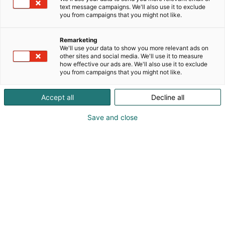
Easy LED Oy perustettiin vuonna 2006 ja on LED-
text message campaigns. We'll also use it to exclude
valaistusalan pioneeri.
you from campaigns that you might not like.
Easy LED on vahvimmillaan kohteissa, joissa
Remarketing
tarvitaan paljon pitkäikäistä, tasaista ja
We'll use your data to show you more relevant ads on
miellyttävää valoa, tarvittaessa älykkäästi
other sites and social media. We'll use it to measure
how effective our ads are. We'll also use it to exclude
ohjattuna.
you from campaigns that you might not like.
Tehokkaat ja ekologiset tuotteet valmistetaan
Accept all
Decline all
Salossa ja niillä on sekä avainlipputunnus että
Design from Finland -merkintä. Yhtiöllä on ISO 9001
Save and close
ja ISO 14001 laatusertifikaatit.