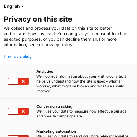
Siirry
English
sisältöön
Privacy on this site
We collect and process your data on this site to better
understand how it is used. You can give your consent to all or
selected purposes, or you can decline them all. For more
information, see our privacy policy.
Privacy policy
Analytics
T
Valaistus
We'll collect information about your visit to our site. It
u
helps us understand how the site is used – what's
Easy LED Oy
working, what might be broken and what we should
o
improve.
t
e
6k30
Osasto:
r
Conversion tracking
y
We'll use your data to measure how effective our ads
and on-site campaigns are.
Easy LED Oy on kotimainen
h
m
ledivalaistusjärjestelmien suunnitteluun,
ä
valmistukseen ja toteutukseen erikoistunut yhtiö.
Marketing automation
:
We'll use your data to send you more relevant email or