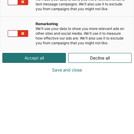
kaikkialla maailmassa. Meitä ohjaa
text message campaigns. We'll also use it to exclude
sitoumuksemme toimia yritysmaailmassa oikein ja
you from campaigns that you might not like.
vastuullisesti sekä auttaa asiakkaitamme
hallitsemaan sähköä – nyt ja tulevaisuudessa.
Remarketing
Hyödyntämällä maailmanlaajuisia sähköistymisen
We'll use your data to show you more relevant ads on
ja digitalisoitumisen kasvutrendejä kiihdytämme
other sites and social media. We'll use it to measure
how effective our ads are. We'll also use it to exclude
planeetan siirtymistä uusiutuvan energian käyttöön
you from campaigns that you might not like.
ja autamme ratkaisemaan maailman polttavimpia
sähkönhallintahaasteita. www.eaton.fi
Accept all
Decline all
Save and close