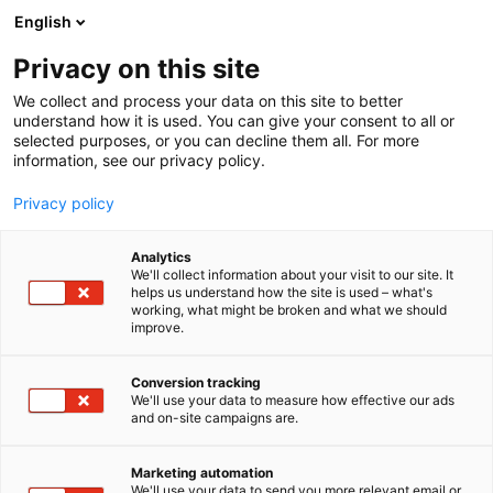
Siirry
English
sisältöön
Privacy on this site
We collect and process your data on this site to better
understand how it is used. You can give your consent to all or
selected purposes, or you can decline them all. For more
information, see our privacy policy.
Privacy policy
Analytics
T
Automaatio
Energia
Tulevaisuuden työnantaja
We'll collect information about your visit to our site. It
u
helps us understand how the site is used – what's
Eaton
working, what might be broken and what we should
o
improve.
t
e
6c48
Osasto:
r
Conversion tracking
y
We'll use your data to measure how effective our ads
and on-site campaigns are.
Eaton on älykkäiden sähkönhallintaratkaisujen
h
m
valmistaja, joka on sitoutunut parantamaan
ä
elämänlaatua ja suojelemaan ympäristöä
Marketing automation
:
We'll use your data to send you more relevant email or