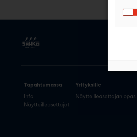
Tapahtumassa
Yrityksille
Info
Näytteilleasettajan opas
Näytteilleasettajat