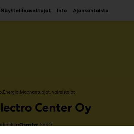
Näytteilleasettajat
Info
Ajankohtaista
aa
Avaa
avalikko
alavalikko
o
Energia
Maahantuojat, valmistajat​
Electro Center Oy
ekniikka
6h90
Osasto: