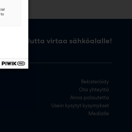
ial
 to
Uutta virtaa sähköalalle!
Rekisteröidy
Ota yhteyttä
Anna palautetta
Usein kysytyt kysymykset
Medialle