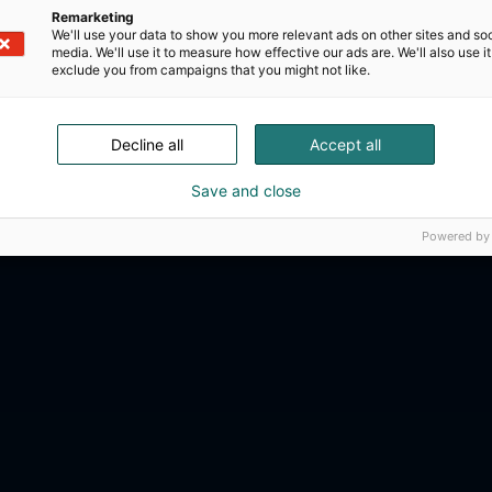
Remarketing
We'll use your data to show you more relevant ads on other sites and soc
media. We'll use it to measure how effective our ads are. We'll also use it
exclude you from campaigns that you might not like.
Decline all
Accept all
Save and close
Powered by