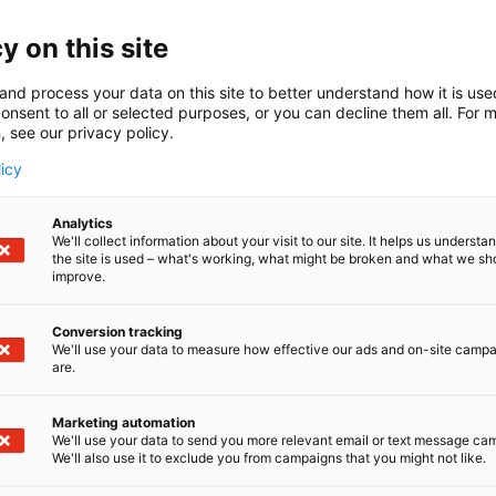
o Center Oy:n liiketoiminta käsittää sähkö- ja automaatiok
huoneiden valmistuksen mukaan lukien mekaniikka- ja sä
y on this site
ttimyymälämme tarjoaa asiakkaillemme laajan valikoim
iokomponentteja. Saatavana myös hyllytyspalvelu.
and process your data on this site to better understand how it is us
onsent to all or selected purposes, or you can decline them all. For 
, see our privacy policy.
lä EC Elmation Oy yhdessä EC Electro Center Oy:n kanssa 
ursseillaan toimitusvarmuutta ja yhteisillä materiaalihanki
licy
Tutut yhteyshenkilöt ja johto ovat edelleen asiakkaidem
eella.
Analytics
We'll collect information about your visit to our site. It helps us underst
the site is used – what's working, what might be broken and what we sh
improve.
Conversion tracking
We'll use your data to measure how effective our ads and on-site camp
are.
Marketing automation
We'll use your data to send you more relevant email or text message ca
We'll also use it to exclude you from campaigns that you might not like.