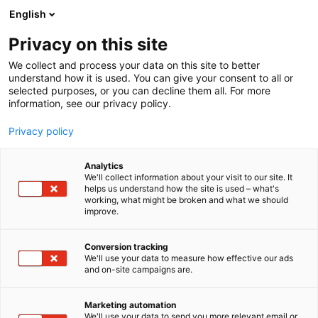
Siirry
English
sisältöön
Privacy on this site
We collect and process your data on this site to better
understand how it is used. You can give your consent to all or
selected purposes, or you can decline them all. For more
information, see our privacy policy.
Privacy policy
Analytics
T
Valaistus
We'll collect information about your visit to our site. It
u
helps us understand how the site is used – what's
Elektro-Valo Oy
working, what might be broken and what we should
o
improve.
t
e
6k2
Osasto:
r
Conversion tracking
y
We'll use your data to measure how effective our ads
and on-site campaigns are.
Elektro-Valo Oy on suomalainen valaisinvalmistaja.
h
m
Tehdas sijaitsee Uudessakaupungissa. Yritys on
ä
perustettu vuonna 1981
Marketing automation
:
We'll use your data to send you more relevant email or