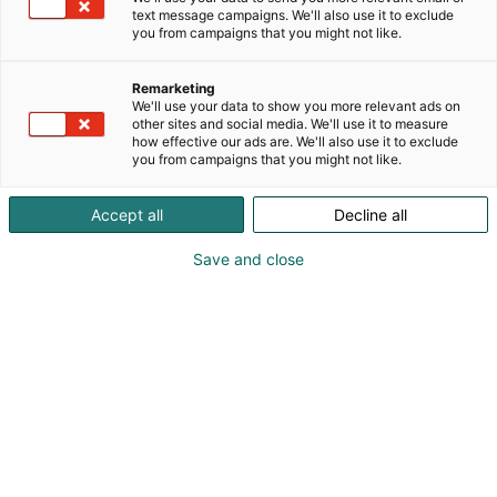
text message campaigns. We'll also use it to exclude
Elektro-Valo Oy valmistaa ja suunnittelee valaisimia
you from campaigns that you might not like.
pääasiassa julkisiin tiloihin. Yrityksen toteuttamia
valaisinratkaisuja on nähtävissä mm. toimistoissa,
Remarketing
ostoskeskuksissa, tehtaissa, urheiluhalleissa,
We'll use your data to show you more relevant ads on
sairaaloissa, kouluissa ja päiväkodeissa.
other sites and social media. We'll use it to measure
how effective our ads are. We'll also use it to exclude
Projektitoimittajana oleminen on yrityksen
you from campaigns that you might not like.
erityisvahvuus.
Accept all
Decline all
Tuoteluettelosta huomaa valikoiman
monipuolisuuden. Meiltä löytyy ratkaisu lähes joka
Save and close
tarpeeseen. Mikäli kuitenkaan kaikki vaatimukset
eivät täyty, pystymme useissa tapauksissa
räätälöimään projektin mukaisen tuotteen, sillä
valmistus on kaikki omissa käsissämme.
Nyt lisäksi maahantuontisopimus Ligman-
ulkovaloista sekä SLV sisustusvalaisimista