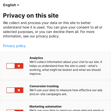
Siirry
English
sisältöön
Privacy on this site
We collect and process your data on this site to better
understand how it is used. You can give your consent to all or
selected purposes, or you can decline them all. For more
information, see our privacy policy.
Privacy policy
Analytics
T
Maahantuojat, valmistajat​
We'll collect information about your visit to our site. It
u
helps us understand how the site is used – what's
Elpress AB
working, what might be broken and what we should
o
improve.
t
e
6f80
Osasto:
r
Conversion tracking
y
We'll use your data to measure how effective our ads
and on-site campaigns are.
Elpress toimittaa enemmän kuin vain tuotteita.
h
m
Toimitamme täydellisen, testatun ratkaisun.System
ä
Elpress -järjestelmässä liittimet, työkalut ja muotit
Marketing automation
:
We'll use your data to send you more relevant email or