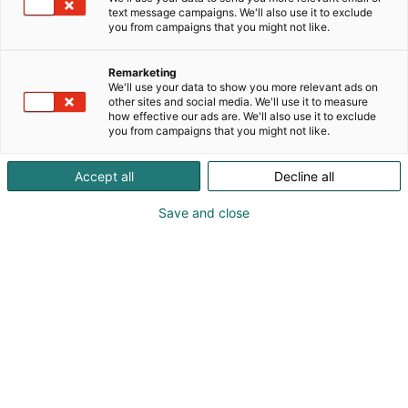
on kehitetty ja testattu toimimaan yhtenä
text message campaigns. We'll also use it to exclude
yhteensopivana järjestelmänä. Jokainen puristus
you from campaigns that you might not like.
perustuu hallittuun voimaan, määriteltyyn
geometriaan ja dokumentoituun suorituskykyyn.
Remarketing
Tämä poistaa arvailun ja vähentää riskejä
We'll use your data to show you more relevant ads on
vaativissa ympäristöissä.Uusiutuvasta energiasta ja
other sites and social media. We'll use it to measure
how effective our ads are. We'll also use it to exclude
teollisuudesta infrastruktuuriin ja liikenteeseen –
you from campaigns that you might not like.
lähestymistapamme takaa turvalliset, toistettavat
ja pitkäaikaisesti luotettavat liitännät.System
Accept all
Decline all
Elpress ei ole yhdistelmä. Se on sitoutuminen
tekniseen varmuuteen.
Save and close