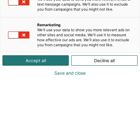
perustettu vuonna 2003. Olemme
text message campaigns. We'll also use it to exclude
tietoverkkoratkaisujen myynti- ja
you from campaigns that you might not like.
maahantuontiyritys, joka on kasvanut alan
johtavaksi toimijaksi laadukkailla tuotteilla ja
Remarketing
palvelulla. Toimipaikat sijaitsevat Helsingissä ja
We'll use your data to show you more relevant ads on
Lappeenrannassa. Toimitamme tuotteita kattavasti
other sites and social media. We'll use it to measure
how effective our ads are. We'll also use it to exclude
ympäri Suomen. ETD® on osa FSM Groupia, joka on
you from campaigns that you might not like.
suomalainen perheyritys. ETD® on suomeen
rekisteröity tavaramerkki.ETD® on mukana
Accept all
Decline all
mahdollistamassa laadukkaita, toimintavarmoja ja
kestäviä tietoverkkoja kaikkiin
Save and close
toimintaympäristöihin. Toimintamme kulmakivi on
nopea ja joustava palvelu ja korkea
toimitusvarmuus. Meillä on monipuolinen
osaaminen niin verkon aktiivi- kuin passiiviteknisissä
ratkaisuissa sekä niiden tukipalveluissa.