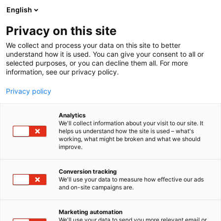
Siirry
English
sisältöön
Privacy on this site
We collect and process your data on this site to better
understand how it is used. You can give your consent to all or
selected purposes, or you can decline them all. For more
information, see our privacy policy.
Privacy policy
Analytics
T
ICT ja verkot​
Maahantuojat, valmistajat​
We'll collect information about your visit to our site. It
u
helps us understand how the site is used – what's
ETD Finland Oy
working, what might be broken and what we should
o
improve.
t
e
Rakentaminen, asuminen ja kiinteistö
Teema:
r
Conversion tracking
Tekniikka
y
We'll use your data to measure how effective our ads
6f10
Osasto:
and on-site campaigns are.
h
m
ä
ETD Finland Oy on suomalainen yritys, joka on
Marketing automation
:
We'll use your data to send you more relevant email or