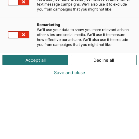
toimitukset Espoon varastostamme varmistavat
text message campaigns. We'll also use it to exclude
tuotannon sujuvuuden.
you from campaigns that you might not like.
Remarketing
We'll use your data to show you more relevant ads on
other sites and social media. We'll use it to measure
how effective our ads are. We'll also use it to exclude
you from campaigns that you might not like.
Accept all
Decline all
Save and close
Miikka Lotti
Markku Närhi
Aleksi Moilanen
Vilho Moilanen