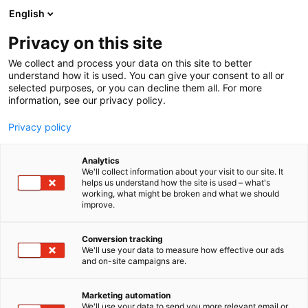
Siirry
English
sisältöön
Privacy on this site
We collect and process your data on this site to better
understand how it is used. You can give your consent to all or
selected purposes, or you can decline them all. For more
information, see our privacy policy.
Privacy policy
Analytics
Exxi Oy
We'll collect information about your visit to our site. It
helps us understand how the site is used – what's
working, what might be broken and what we should
7e128
Osasto:
improve.
Teollisuuden merkintöjen asiantuntija vaativiin
Conversion tracking
We'll use your data to measure how effective our ads
ammattisovelluksiin yli 35 vuoden kokemuksella.
and on-site campaigns are.
Toimitamme käyttökohteeseenne parhaiten
sopivan tarramateriaalin ja tulostusratkaisun.
Marketing automation
Suomenkielinen tekninen tukemme ja varmat
We'll use your data to send you more relevant email or