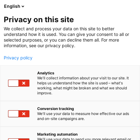
Siirry
English
sisältöön
Privacy on this site
We collect and process your data on this site to better
understand how it is used. You can give your consent to all or
selected purposes, or you can decline them all. For more
information, see our privacy policy.
Privacy policy
Analytics
T
Automaatio
ICT ja verkot​
Maahantuojat, valmistajat​
We'll collect information about your visit to our site. It
u
helps us understand how the site is used – what's
Finnsat Oy
working, what might be broken and what we should
o
improve.
t
e
Rakentaminen, asuminen ja kiinteistö
Teema:
r
Conversion tracking
Tekniikka
y
We'll use your data to measure how effective our ads
6b80
Osasto:
and on-site campaigns are.
h
m
ä
Finnsat Oy on suomalainen, yrittäjävetoinen
Marketing automation
:
We'll use your data to send you more relevant email or