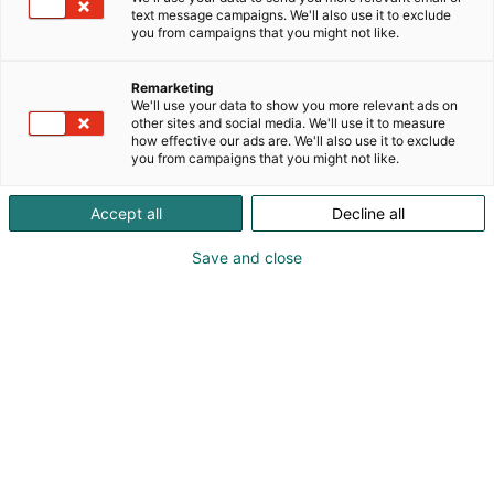
asiantuntijayritys, joka on laajentanut perinteisen
text message campaigns. We'll also use it to exclude
TV-tekniikan osaamisensa kattamaan koko
you from campaigns that you might not like.
modernin kiinteistöinfran. Finnsat on nykyään
erittäin vahva toimija erityisesti valokuitutekniikan,
Remarketing
datansiirron, turvajärjestelmien ja IoT-ratkaisujen
We'll use your data to show you more relevant ads on
saralla.Finnsat valmistaa ja maahantuo
other sites and social media. We'll use it to measure
how effective our ads are. We'll also use it to exclude
ammattilaisille ratkaisuja, joilla rakennetaan
you from campaigns that you might not like.
älykkäitä ja turvallisia ympäristöjä. Finnsat
toteuttaa älykkäitä kiinteistöratkaisuja
Accept all
Decline all
yhdistämällä valokuidun, tietoverkot,
turvatekniikan ja IoT-laitteet saumattomiksi
Save and close
kokonaisuuksiksi asuin- ja teollisuuskohteisiin.
Seinäjoelta käsin toimiva yritys tukee sähkötukkuja,
urakoitsijoita ja operaattoreita vahvalla teknisellä
asiantuntemuksella, suunnitteluavulla ja
koulutuksella.
Katso tarjoukset