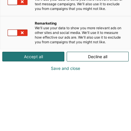
Oy Flinkenberg Ab tarjoaa ratkaisuja
text message campaigns. We'll also use it to exclude
aurinkoenergian ja energiatehokkuuden tarpeisiin.
you from campaigns that you might not like.
Energia-osastomme toimittaa laadukkaita
aurinkopaneeleja, inverttereitä ja
Remarketing
kiinnitysjärjestelmiä sekä tarjoaa asiantuntevaa
We'll use your data to show you more relevant ads on
tukea projektien suunnitteluun ja toteutukseen.
other sites and social media. We'll use it to measure
how effective our ads are. We'll also use it to exclude
Autamme yrityksiä ja yhteisöjä siirtymään kohti
you from campaigns that you might not like.
kestävää energiantuotantoa.
Accept all
Decline all
Save and close