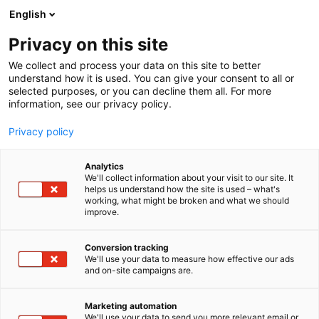
Siirry
English
sisältöön
Privacy on this site
We collect and process your data on this site to better
understand how it is used. You can give your consent to all or
selected purposes, or you can decline them all. For more
information, see our privacy policy.
Privacy policy
Analytics
T
Automaatio
Energia
Maahantuojat, valmistajat​
Tukut
We'll collect information about your visit to our site. It
u
Valaistus
helps us understand how the site is used – what's
working, what might be broken and what we should
o
improve.
Flinkenberg Oy Ab
t
e
r
Conversion tracking
Rakentaminen, asuminen ja kiinteistö
Teema:
y
We'll use your data to measure how effective our ads
Tekniikka
and on-site campaigns are.
h
7b131
Osasto:
m
ä
Marketing automation
:
We'll use your data to send you more relevant email or