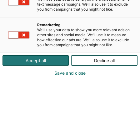
ja yli kymmenen vuoden aikana FTLIGHT-
text message campaigns. We'll also use it to exclude
valaisimista on muodostunut suuren
you from campaigns that you might not like.
ammattiasiakasjoukon ykkösvalinta.Tarjoamme
tuotteillemme jopa 5 vuoden takuun, nopeat
Remarketing
toimitukset Kangasalta ja joustavat tilauskanavat.
We'll use your data to show you more relevant ads on
Tuotteillamme toteutat valaistuksen kodin ulko- ja
other sites and social media. We'll use it to measure
how effective our ads are. We'll also use it to exclude
sisätiloihin sekä julkisiin tiloihin. Räätälöimme
you from campaigns that you might not like.
valaistuksen juuri sinun tarpeidesi mukaan.
Accept all
Decline all
Save and close
Jaakko Litukka