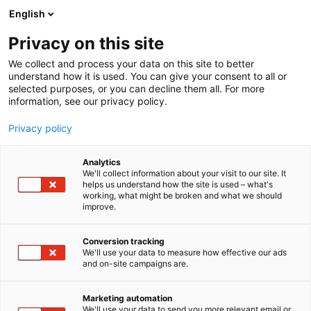
Siirry
English
sisältöön
Privacy on this site
We collect and process your data on this site to better
understand how it is used. You can give your consent to all or
selected purposes, or you can decline them all. For more
information, see our privacy policy.
Privacy policy
Analytics
T
Maahantuojat, valmistajat​
Valaistus
We'll collect information about your visit to our site. It
u
helps us understand how the site is used – what's
FTLIGHT
working, what might be broken and what we should
o
improve.
t
e
6n81
Osasto:
r
Conversion tracking
y
We'll use your data to measure how effective our ads
and on-site campaigns are.
FTLIGHT on suomalainen valaisinmerkki, joka on
h
m
osa Blue Import BIM Oy:tä. Olemme kehittäneet ja
ä
maahantuoneet FTLIGHT-tuotteita vuodesta 2010
Marketing automation
:
We'll use your data to send you more relevant email or