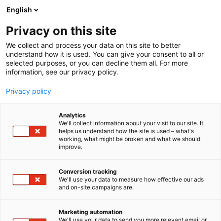
Siirry
English
sisältöön
Privacy on this site
We collect and process your data on this site to better
understand how it is used. You can give your consent to all or
selected purposes, or you can decline them all. For more
information, see our privacy policy.
Privacy policy
Analytics
T
Maahantuojat, valmistajat​
We'll collect information about your visit to our site. It
u
helps us understand how the site is used – what's
go-e
working, what might be broken and what we should
o
improve.
t
e
Rakentaminen, asuminen ja kiinteistö
Teema:
r
Conversion tracking
Tekniikka
y
We'll use your data to measure how effective our ads
7c128
Osasto:
and on-site campaigns are.
h
m
ä
go-e on itävaltalainen yritys, joka kehittää ja
Marketing automation
:
We'll use your data to send you more relevant email or