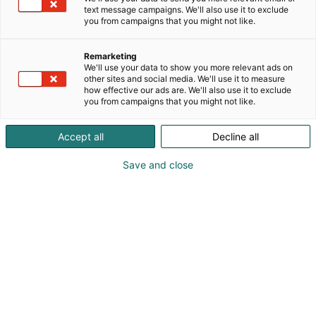
valmistaa älykkäitä latausratkaisuja
text message campaigns. We'll also use it to exclude
sähköajoneuvoille. Yritys tunnetaan erityisesti go-e
you from campaigns that you might not like.
Charger-latausasemistaan, jotka tarjoavat helpon
ja joustavan tavan ladata sähköautoja kotona,
Remarketing
työpaikalla tai matkoilla.
We'll use your data to show you more relevant ads on
other sites and social media. We'll use it to measure
how effective our ads are. We'll also use it to exclude
go-en tuotteet on suunniteltu yhdistämään
you from campaigns that you might not like.
käyttäjäystävällisyys, älykäs energianhallinta ja
kestävä kehitys. Yhdessä go-e Controllerin ja
Accept all
Decline all
sovelluksen kanssa käyttäjät voivat optimoida
latauksen esimerkiksi aurinkosähkön tai
Save and close
pörssisähkösopimusten perusteella.
go-e:n tavoitteena on tehdä sähköautoilusta
entistä helpompaa, tehokkaampaa ja
ympäristöystävällisempää kaikille.