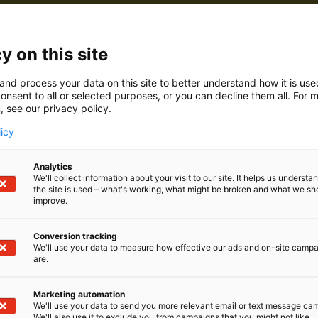
6d31
y on this site
nTyton on johtavia kiinnitys-, sidonta-, merkintä- ja suo
mien toimittajia. Suunnittelemme myös kehittyneitä tiedonsi
and process your data on this site to better understand how it is us
kojärjestelmiä. Lisäksi kehitämme asiakaskohtaisia tuottei
onsent to all or selected purposes, or you can decline them all. For 
teisiin. Päämäärämme on kehittää aidosti toimivia sähk
, see our privacy policy.
päristöön, jotka vastaavat haastaviinkin vaatimuksiin.
licy
lemme jokainen päivä yhdessä pyrkien selvittämään, mit
at. Asiakkaat ovat tärkein inspiraatiomme tuoteohjelma
 maailmanlaajuisesti 18 tehtaassa ja suunnittelemme ja k
Analytics
We'll collect information about your visit to our site. It helps us underst
. Toimimme 39 maassa ja henkilöstön lukumäärä on yli 
the site is used – what's working, what might be broken and what we sh
improve.
Conversion tracking
We'll use your data to measure how effective our ads and on-site camp
are.
Marketing automation
We'll use your data to send you more relevant email or text message ca
We'll also use it to exclude you from campaigns that you might not like.