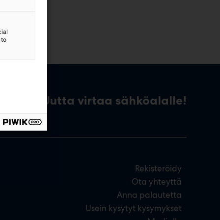
ial
 to
Uutta virtaa sähköalalle!
Rekisteröidy
Ota yhteyttä
Anna palautetta
Usein kysytyt kysymykset