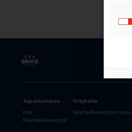
Tapahtumassa
Yrityksille
Info
Näytteilleasettajan opas
Näytteilleasettajat