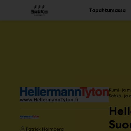
Main
Siirry
sisältöön
Tapahtumassa
Av
al
T
Kumi- ja m
u
Sähkö- ja e
o
Hel
t
e
r
Suo
y
Patrick Holmberg
h