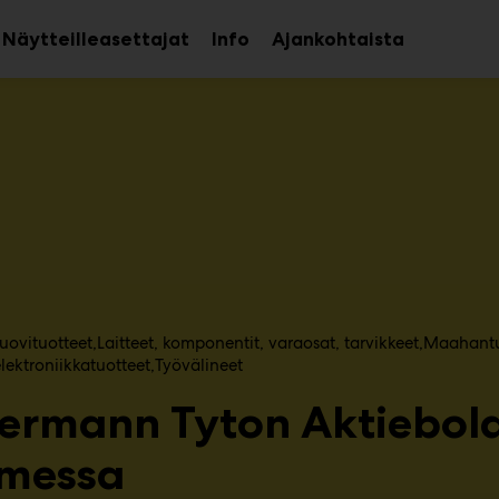
Näytteilleasettajat
Info
Ajankohtaista
aa
Avaa
avalikko
alavalikko
uovituotteet
Laitteet, komponentit, varaosat, tarvikkeet
Maahantuo
lektroniikkatuotteet
Työvälineet
lermann Tyton Aktiebolag
messa