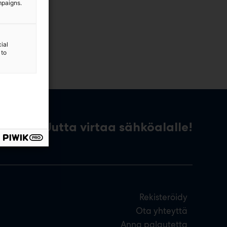
mpaigns.
ial
 to
Uutta virtaa sähköalalle!
Rekisteröidy
Ota yhteyttä
Anna palautetta