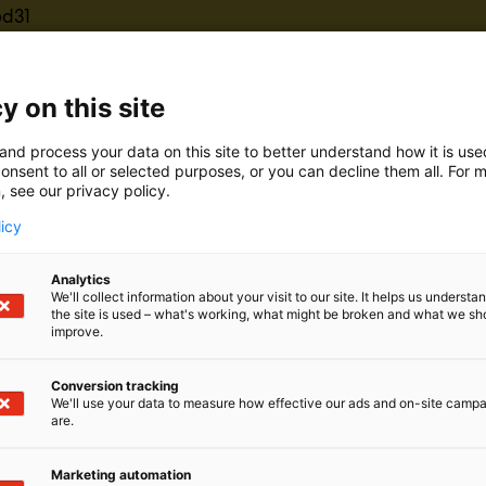
6d31
nTyton on johtavia kiinnitys-, sidonta-, merkintä- ja suo
mien toimittajia. Suunnittelemme myös kehittyneitä tiedonsi
y on this site
kojärjestelmiä. Lisäksi kehitämme asiakaskohtaisia tuottei
eisiin.
and process your data on this site to better understand how it is us
onsent to all or selected purposes, or you can decline them all. For 
me on kehittää aidosti toimivia sähköasennustarvikera
, see our privacy policy.
päristöön, jotka vastaavat haastaviinkin vaatimuksiin.
licy
lemme jokainen päivä yhdessä pyrkien selvittämään, mit
at. Asiakkaat ovat tärkein inspiraatiomme tuoteohjelmaa 
Analytics
We'll collect information about your visit to our site. It helps us underst
me tuotteita maailmanlaajuisesti 18 tehtaassa ja suun
the site is used – what's working, what might be broken and what we sh
tteita 13 maassa. Toimimme 39 maassa ja henkilöstön luk
improve.
Conversion tracking
We'll use your data to measure how effective our ads and on-site camp
are.
Marketing automation