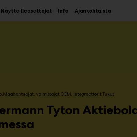
Näytteilleasettajat
Info
Ajankohtaista
aa
Avaa
avalikko
alavalikko
o
Maahantuojat, valmistajat​
OEM, Integraattorit​
Tukut
lermann Tyton Aktiebolag
messa