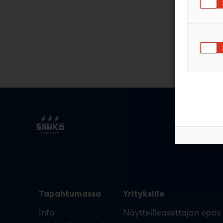
Tapahtumassa
Yrityksille
Info
Näytteilleasettajan opas