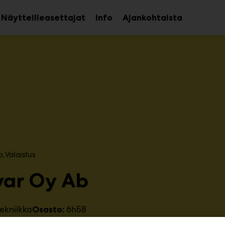
Näytteilleasettajat
Info
Ajankohtaista
aa
Avaa
avalikko
alavalikko
o
Valaistus
var Oy Ab
ekniikka
6h58
Osasto: