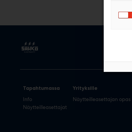
Tapahtumassa
Yrityksille
Info
Näytteilleasettajan opas
Näytteilleasettajat