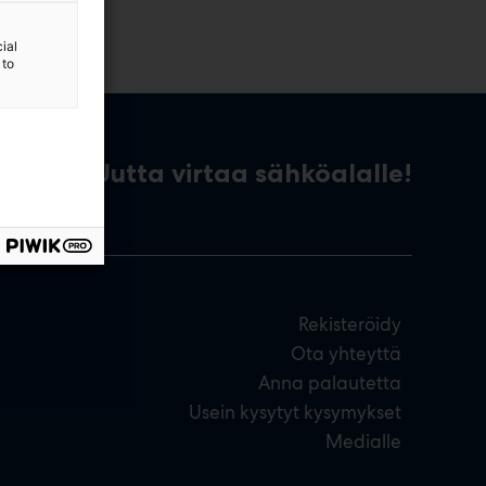
ial
 to
Uutta virtaa sähköalalle!
Rekisteröidy
Ota yhteyttä
Anna palautetta
Usein kysytyt kysymykset
Medialle