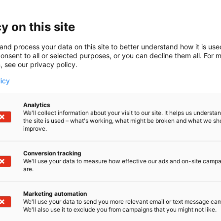
a luomme älykkäitä ja energiatehokkaita valaistusratkaisuj
ä työntekijöiden, asiakkaiden, vierailijoiden ja potilaiden 
y on this site
itä saavuttamaan vastuullisuustavoitteenne. Helvarin va
luomaan tulevaisuudenkestäviä älykkäitä ympäristöjä, 
and process your data on this site to better understand how it is us
at saumattomasti yhteen muiden järjestelmien kanssa. La
onsent to all or selected purposes, or you can decline them all. For 
mme avulla suunnittelemme avoimet ja joustavat valais
, see our privacy policy.
dän tarpeitanne. Olemme ylpeitä valaistusasiantuntemu
licy
amme löytyy mitä erilaisimmista kohteista, kuten toimistois
ta ja sairaaloista, monien muiden joukossa.
Analytics
We'll collect information about your visit to our site. It helps us underst
the site is used – what's working, what might be broken and what we sh
improve.
Conversion tracking
We'll use your data to measure how effective our ads and on-site camp
are.
Marketing automation
We'll use your data to send you more relevant email or text message ca
We'll also use it to exclude you from campaigns that you might not like.