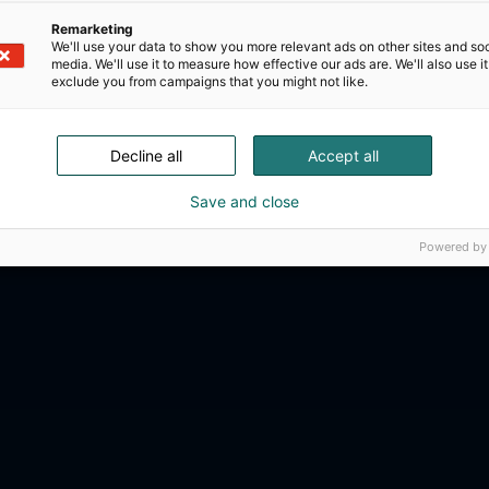
Remarketing
We'll use your data to show you more relevant ads on other sites and soc
media. We'll use it to measure how effective our ads are. We'll also use it
exclude you from campaigns that you might not like.
Decline all
Accept all
Save and close
Powered by