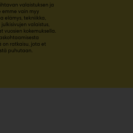
aihtavan valaistuksen ja
 Me emme vain myy
a elämys, tekniikka,
ulkisivujen valaistus,
at vuosien kokemuksella.
kaskohtaamisesta
 on ratkaisu, jota et
mistä puhutaan.