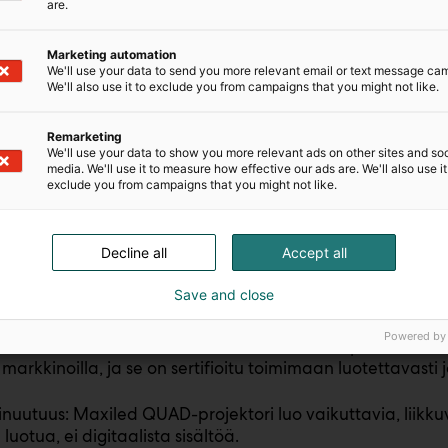
aitoksissa.
are.
afetysignum.com/en/
Marketing automation
We'll use your data to send you more relevant email or text message ca
We'll also use it to exclude you from campaigns that you might not like.
Remarketing
MaxiLED Lighting on edistyksellisten LED-ratkai
dlighting:
We'll use your data to show you more relevant ads on other sites and soc
n ja asennuksen helppouteen. Ratkaisumme on suunniteltu e
media. We'll use it to measure how effective our ads are. We'll also use it
stä luotettavuutta.
exclude you from campaigns that you might not like.
 DMX-ohjattavien valaisimien 2-johtiminen Data Over Po
Decline all
Accept all
taa virran ja datan kuljettamisen samassa kaapelissa, m
tikustannuksia ja minimoi huoltotarpeen. Tarvittaessa jo
Save and close
Powered by
olosuhteet kestävä valaistus: Esimerkiksi Euroopassa valm
markkinoilla, ja se on sertifioitu toimimaan luotettavasti 
nuutuus: Maxiled QUAD-projektori luo vaikuttavia, liikkuvi
 luotua, ei digitaalista sisältöä.