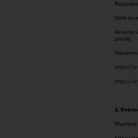
Raippaluo
Esillä on
Grivenin 
päälle.
Pienemmis
https://
https://
2. Gobos
Muuttaa m
https://g