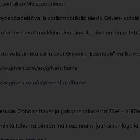
don sillan Mustasaaressa.
 myös säädettävällä värilämpötilalla olevia Griven- valai
valaisimet ovat markkinoiden ainoat, joissa on lämmitettäv
tä valaisimista esillä ovat Grivenin ”Essentials”-valikoim
www.griven.com/en/griven/home
www.griven.com/en/essentials/home
Goboheittimet ja gobot teholuokissa 25W – 600W. 
ervice:
inkä tahansa pinnan mainospinnaksi juuri sinun logolla.
oboservice.com/en/