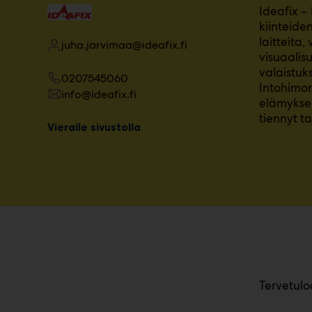
Ideafix –
m
kiinteide
ä
:
laitteita
juha.jarvimaa@ideafix.fi
visuaalisu
valaistuk
0207545060
Intohimom
info@ideafix.fi
elämyksen 
tiennyt t
Vieraile sivustolla
Tervetulo