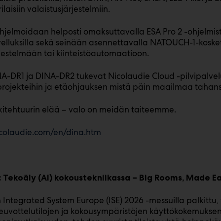
rilaisiin valaistusjärjestelmiin.
ohjelmoidaan helposti omaksuttavalla ESA Pro 2 -ohjelmisto
velluksilla sekä seinään asennettavalla NATOUCH-1-kosket
jestelmään tai kiinteistöautomaatioon.
NA-DR1 ja DINA-DR2 tukevat Nicolaudie Cloud -pilvipalve
projekteihin ja etäohjauksen mistä päin maailmaa tahans
itehtuurin elää – valo on meidän taiteemme.
icolaudie.com/en/dina.htm
o: Tekoäly (AI) kokoustekniikassa – Big Rooms, Made E
 Integrated System Europe (ISE) 2026 -messuilla palkittu,
euvottelutilojen ja kokousympäristöjen käyttökokemuksen. 