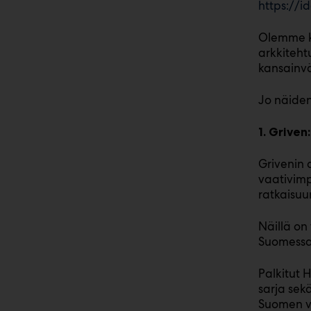
https://id
Olemme ku
arkkiteht
kansainväl
Jo näide
1. Grive
Grivenin 
vaativimp
ratkaisuu
Näillä on
Suomessak
Palkitut 
sarja sek
Suomen va