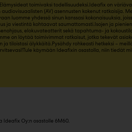
 Elämysideat toimivaksi todellisuudeksi.Ideafix on väriäv
n audiovisuaalisten (AV) asennusten kokenut ratkaisija.
, vaan luomme yhdessä sinun kanssasi kokonaisuuksia, joiss
us ja viestintä kohtaavat saumattomasti.Isojen ja pienien j
senohjaus, elokuvateatterit sekä tapahtuma- ja kokoustil
me on löytää toimivimmat ratkaisut, jotka tekevät asia
ja tiloistasi älykkäitä.Pysähdy rohkeasti hetkeksi – meillä
arvitsevasi!Tule käymään Ideafixin osastolla, niin tiedät 
a Ideafix Oy:n osastolle 6M60.