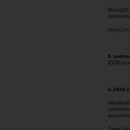
MaxiLED 
arkkiteht
https://
5. Ledna
(COB) ja 
6. DMX-o
Nicolaudi
arkkiteht
suunnitel
Tukee luk