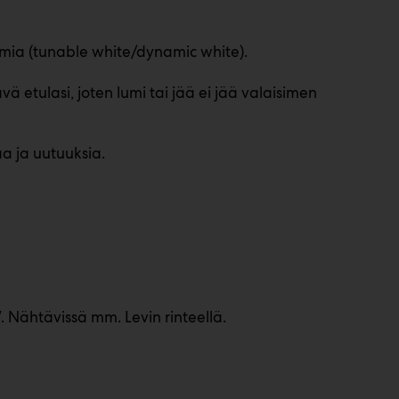
simia (tunable white/dynamic white).
ä etulasi, joten lumi tai jää ei jää valaisimen
aa ja uutuuksia.
Nähtävissä mm. Levin rinteellä.