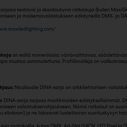
tarjoaa kestäviä ja skaalautuvia ratkaisuja (kuten Ma
oniseen ja maisemavalaistukseen edistyneillä DMX- ja DA
www.maxiledlighting.com/
on esillä monenlaisia: väriävaihtavaa, säädettävää
uhoja
jopa mustaa sammutettuna. Profiilimalleja on valikoimiss
Nicolaudie DINA-sarja on arkkitehtonisen valaistu
hjaus:
e DINA-sarja tarjoaa markkinoiden edistyksellisimmät, 
oniseen valaistuksenohjaukseen. Nämä ratkaisut on suunni
tu elinkaari) ja ne takaavat luotettavan suorituskyvyn ha
uisia protokollia, kuten DMX, Art-Net/SACN, LED Pixel ja D