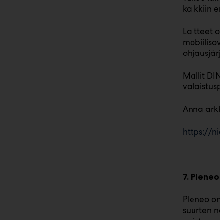
kaikkiin e
Laitteet 
mobiiliso
ohjausjär
Mallit DI
valaistus
Anna arkk
https://n
7. Plene
Pleneo on
suurten n