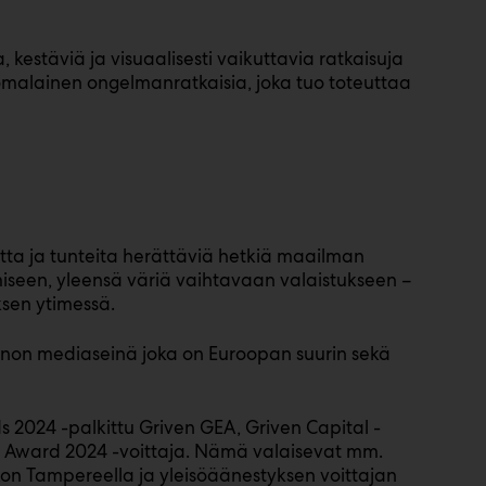
 kestäviä ja visuaalisesti vaikuttavia ratkaisuja
uomalainen ongelmanratkaisia, joka tuo toteuttaa
utta ja tunteita herättäviä hetkiä maailman
miseen, yleensä väriä vaihtavaan valaistukseen –
ksen ytimessä.
non mediaseinä joka on Euroopan suurin sekä
s 2024 -palkittu Griven GEA, Griven Capital -
um Award 2024 -voittaja. Nämä valaisevat mm.
on Tampereella ja yleisöäänestyksen voittajan