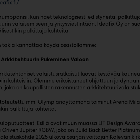
eafix.fi/
mppanisi, kun haet teknologisesti edistyneitä, palkittuja,
uurin valaisemiseen ja yritysviestintään. Ideafix Oy on s
isestikin palkittuja kohteita.
n takia kannattaa käydä osastollamme:
n: Arkkitehtuurin Pukeminen Valoon
arkkitehtoniset valaistusratkaisut luovat kestävää kaune
iin kohteisiin. Olemme erikoistuneet ohjattuun ja dynaa
n, joka on kaupallisten rakennusten arkkitehtuurivalaistu
 toteutettu mm. Olympianäyttämönä toiminut Arena Mila
in palkittuja kohteita.
Huipputuotteet: Esillä ovat muun muassa LIT Design Award
ä Griven Jupiter RGBW, joka on Build Back Better Platin
laistuskohde 2025 ulkovalosarjan voittajan Kalevan kirk