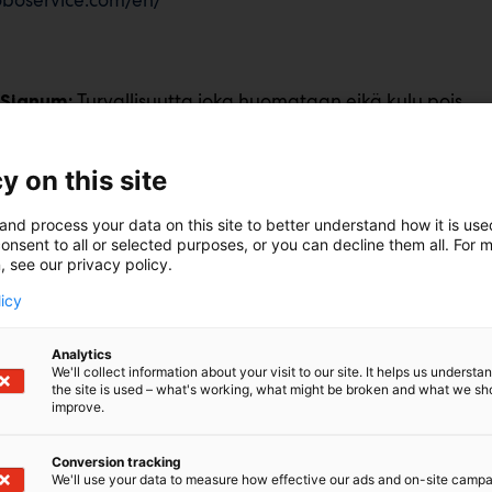
Turvallisuutta joka huomataan eikä kulu pois.
ySignum:
luneet, huomaamattomat lattiamaalaukset ja tarrat. Saf
en kirkkaita, huomiota herättäviä turvamerkkejä ja varo
y on this site
ttialle.
and process your data on this site to better understand how it is us
onsent to all or selected purposes, or you can decline them all. For 
u merkki ei kulu tai haalistu, taaten jatkuvan turvallisuud
, see our privacy policy.
oa.
licy
uus: IP65-suojattu, tuulettimeton rakenne on suunniteltu
sympäristöissä.
Analytics
We'll collect information about your visit to our site. It helps us underst
the site is used – what's working, what might be broken and what we sh
avuus: Vaihdettavien gobojen ansiosta voit luoda minkä 
improve.
Conversion tracking
yttä ja turvallisuutta tuotanto- tai varastotilaasi Safety
We'll use your data to measure how effective our ads and on-site camp