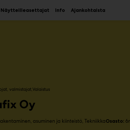
Näytteilleasettajat
Info
Ajankohtaista
aa
Avaa
avalikko
alavalikko
at, valmistajat​
Valaistus
afix Oy
akentaminen, asuminen ja kiinteistö
Tekniikka
6
Osasto: