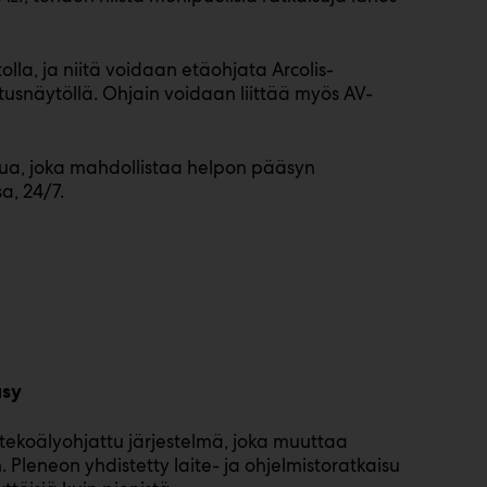
lla, ja niitä voidaan etäohjata Arcolis-
usnäytöllä. Ohjain voidaan liittää myös AV-
lua, joka mahdollistaa helpon pääsyn
a, 24/7.
asy
 tekoälyohjattu järjestelmä, joka muuttaa
Pleneon yhdistetty laite- ja ohjelmistoratkaisu