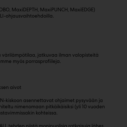
xiGOBO, MaxiDEPTH, MaxiPUNCH, MaxiEDGE)
LI-ohjausvaihtoehdoilla.
 värilämpötilaa, jatkuvaa ilman valopisteitä
amme myös porrasprofiileja.
ksen aivot
DIN-kiskoon asennettavat ohjaimet pysyvään ja
teltu nimenomaan pitkäikäisiksi (yli 10 vuoden
astavimmissakin kohteissa.
ALI, tehden niistä monipuolisia ratkaisuja lähes