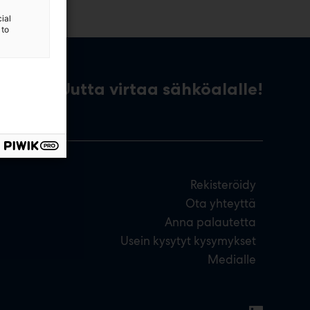
ial
 to
Uutta virtaa sähköalalle!
Rekisteröidy
Ota yhteyttä
Anna palautetta
Usein kysytyt kysymykset
Medialle