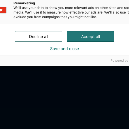
Remarketing
We'll use your data to show you more relevant ads on other sites and soc
media. We'll use it to measure how effective our ads are. We'll also use it
exclude you from campaigns that you might not like.
Decline all
Accept all
Save and close
Powered by