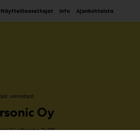
Näytteilleasettajat
Info
Ajankohtaista
aa
Avaa
avalikko
alavalikko
at, valmistajat​
ersonic Oy
ekniikka
7p138
Osasto: