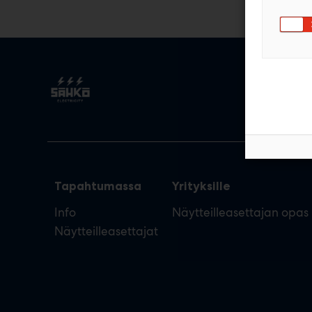
Tapahtumassa
Yrityksille
Info
Näytteilleasettajan opas
Näytteilleasettajat