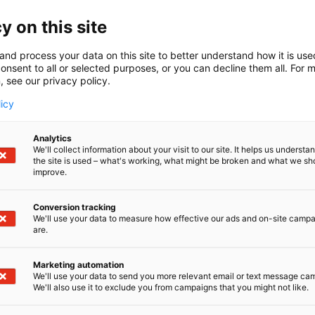
c Oy on korkealuokkaisten ja luotettavien audiovisuaaliste
y on this site
ntiin ja myyntiin erikoistunut yritys Suomessa.
 kattavan valikoiman tuotteita elämys- ja tapahtuma-al
and process your data on this site to better understand how it is us
i-, video- ja AV-viestintäratkaisuja jälleenmyyjille, urakoitsij
onsent to all or selected purposes, or you can decline them all. For 
, see our privacy policy.
mme pystyt tutustumaan esimerkiksi arkkitehtuurivalaisun
ntetekniikan uutuuksiin. Esittelemme osastollamme esimer
licy
Analytics
We'll collect information about your visit to our site. It helps us underst
the site is used – what's working, what might be broken and what we sh
improve.
Conversion tracking
We'll use your data to measure how effective our ads and on-site camp
are.
Marketing automation
We'll use your data to send you more relevant email or text message ca
We'll also use it to exclude you from campaigns that you might not like.