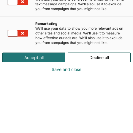
toimittaa markkinoiden johtotason ratkaisuja
text message campaigns. We'll also use it to exclude
vaativiin teollisuus- ja ATEX-ympäristöihin.
you from campaigns that you might not like.
Edustamme Hubbell-konsernin Chalmit valaisimia,
Hawke holkkitiivisteitä, kytkentäkoteloita,
Remarketing
pikaliittimiä, GAI-TRONICS puhelinratkaisuja ja
We'll use your data to show you more relevant ads on
Hubbell asennuskalusteita – myös UL-hyväksyttyinä
other sites and social media. We'll use it to measure
how effective our ads are. We'll also use it to exclude
kansainvälisiin teollisuusprojekteihin. Lisäksi
you from campaigns that you might not like.
tarjoamme helikopterikenttien valaistusratkaisuja
niin maalle kuin merelle .HTS-järjestelmän
Accept all
Decline all
monikaapeli- ja putkiläpiviennit takaavat
turvallisen ja tiiviin asennuksen kaikissa
Save and close
olosuhteissa, myös EMC ja ATEX hyväksynnöillä.
Valikoimaa täydentävät Schniewindt-lämmittimet
ilman ja nesteiden lämmittämiseen ATEX tiloissa,
suunniteltu toimimaan siellä, missä olosuhteet
todella koettelevat. Meistä lisää www.justuxia.fi
Katso tarjoukset