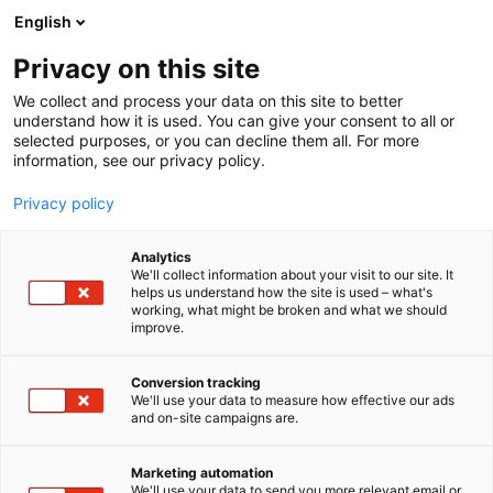
Siirry
English
sisältöön
Privacy on this site
We collect and process your data on this site to better
understand how it is used. You can give your consent to all or
selected purposes, or you can decline them all. For more
information, see our privacy policy.
Privacy policy
Analytics
T
Maahantuojat, valmistajat​
Valaistus
We'll collect information about your visit to our site. It
u
helps us understand how the site is used – what's
Justuxia Oy
working, what might be broken and what we should
o
improve.
t
e
Rakentaminen, asuminen ja kiinteistö
Teema:
r
Conversion tracking
Tekniikka
y
We'll use your data to measure how effective our ads
7k138
Osasto:
and on-site campaigns are.
h
m
ä
Justuxia – kovien olojen kumppani! Justuxia Oy
Marketing automation
:
We'll use your data to send you more relevant email or