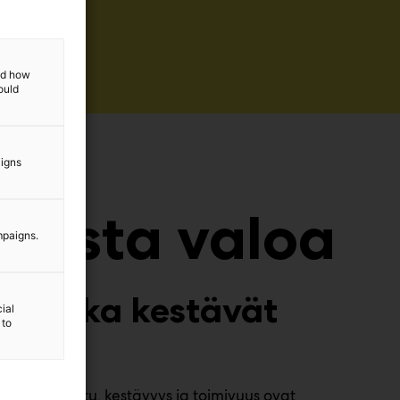
and how
ould
aigns
laista valoa
mpaigns.
a, jotka kestävät
ial
 to
ttelun. Laatu, kestävyys ja toimivuus ovat