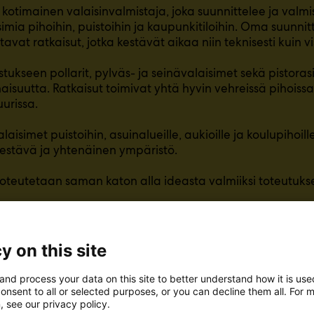
 kotimainen valaisinvalmistaja, joka suunnittelee ja valm
simia pihoihin, puistoihin ja kaupunkitiloihin. Oma suunnit
avat ratkaisut, jotka kestävät aikaa niin teknisesti kuin vi
tukseen pollarit, pylväs- ja seinävalaisimet sekä pistorasi
aisuutta. Ratkaisut toimivat yhtä hyvin vehreissä pihoiss
uurissa.
laisimet puistoihin, asuinalueille, aukioille ja koulupihoi
kestävä ja yhtenäinen ympäristö.
 toteutetaan saman katon alla ideasta valmiiksi toteutukse
y on this site
and process your data on this site to better understand how it is us
onsent to all or selected purposes, or you can decline them all. For 
, see our privacy policy.