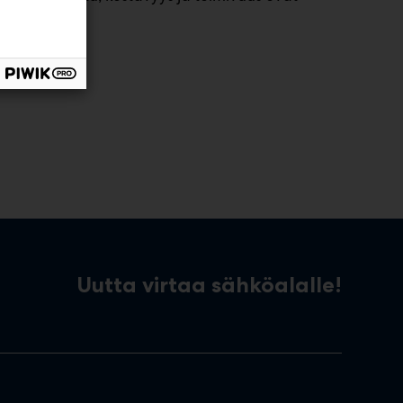
een.
Uutta virtaa sähköalalle!