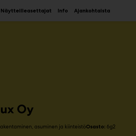
Näytteilleasettajat
Info
Ajankohtaista
aa
Avaa
avalikko
alavalikko
lux Oy
akentaminen, asuminen ja kiinteistö
6g2
Osasto: