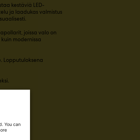
istaa kestäviä LED-
telu ja laadukas valmistus
suaalisesti.
apollarit, joissa valo on
a kuin modernissa
lle. Lopputuloksena
ksi.
ed. You can
more