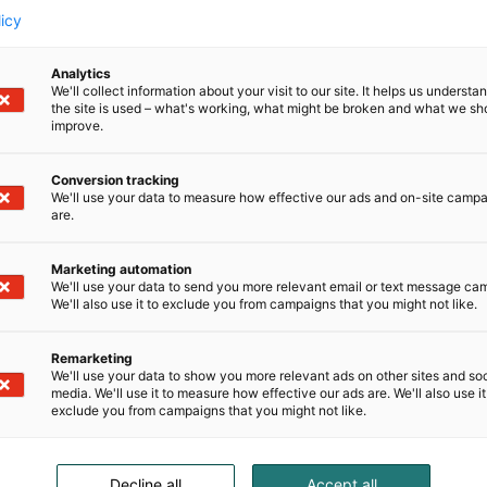
licy
Analytics
We'll collect information about your visit to our site. It helps us underst
the site is used – what's working, what might be broken and what we sh
improve.
Conversion tracking
We'll use your data to measure how effective our ads and on-site camp
are.
htaasti suoma
Marketing automation
We'll use your data to send you more relevant email or text message ca
We'll also use it to exclude you from campaigns that you might not like.
Remarketing
vatiivisia LED-valaisimi
We'll use your data to show you more relevant ads on other sites and soc
media. We'll use it to measure how effective our ads are. We'll also use it
aa
exclude you from campaigns that you might not like.
mme yhdistävät tyylikkään muotoilun ja innovatiivisen aja
Decline all
Accept all