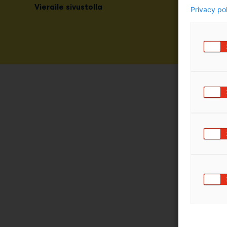
Vieraile sivustolla
Privacy po
Pu
Inno
aik
Valaisime