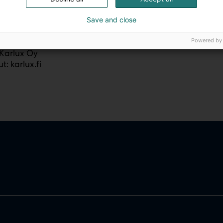
lumme kulmakiviä – valoa, joka ilahduttaa vuodesta tois
Save and close
m: @karluxoy
Powered by
: Karlux Oy
 Karlux Oy
t: karlux.fi