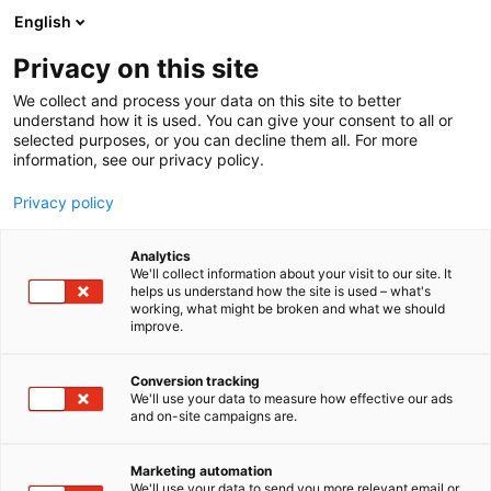
Siirry
English
sisältöön
Privacy on this site
We collect and process your data on this site to better
understand how it is used. You can give your consent to all or
selected purposes, or you can decline them all. For more
information, see our privacy policy.
Privacy policy
Analytics
T
Maahantuojat, valmistajat​
We'll collect information about your visit to our site. It
u
helps us understand how the site is used – what's
Katko Oy
working, what might be broken and what we should
o
improve.
t
e
Rakentaminen, asuminen ja kiinteistö
Teema:
r
Conversion tracking
Tekniikka
y
We'll use your data to measure how effective our ads
6d30
Osasto:
and on-site campaigns are.
h
m
ä
Katko Oy on suomalainen, sähköteollisuuden alalla
Marketing automation
:
We'll use your data to send you more relevant email or