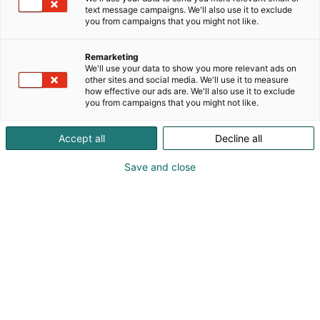
toimiva perheyritys, jolla on yli 80 vuoden kokemus
text message campaigns. We'll also use it to exclude
korkealaatuisten kytkimien ja asennusratkaisujen
you from campaigns that you might not like.
suunnittelusta, valmistuksesta ja toimituksista.
Katko on edelläkävijä laadukkaiden kytkimien ja
Remarketing
muiden asennustuotteiden kehittämisessä. Vahva
We'll use your data to show you more relevant ads on
sitoutuminen vastuullisuuteen ja
other sites and social media. We'll use it to measure
how effective our ads are. We'll also use it to exclude
asentajaystävällisiin ratkaisuihin erottaa Katkon
you from campaigns that you might not like.
alan muista toimijoista. Laajan jakelijaverkoston
sekä Suomessa ja Puolassa sijaitsevien
Accept all
Decline all
tuotantolaitosten ansiosta Katkon ratkaisut ovat
saatavilla jo yli 70 maassa ympäri maailmaa.
Save and close