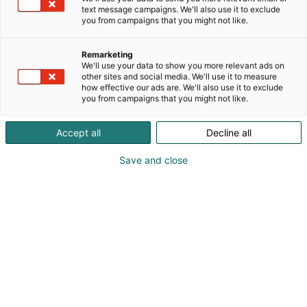
energia- ja valaistusratkaisujen tarjoaja. Lemkem
text message campaigns. We'll also use it to exclude
on suunnitellut ja toteuttanut mm. Pohjoismaiden
you from campaigns that you might not like.
suurimman maalämpöjärjestelmän, valaissut
miljoonia kerrosneliöitä ja rakentanut yli 20 %
Remarketing
Suomen kiinteistöjen aurinkovoimakapasiteetista,
We'll use your data to show you more relevant ads on
muun muassa Kansallisoopperaan,
other sites and social media. We'll use it to measure
how effective our ads are. We'll also use it to exclude
Eduskuntataloon, Prismoihin, kauppakeskuksiin ja
you from campaigns that you might not like.
tuhansiin taloyhtiöihin. Lemkem on 40 vuotias, 100%
suomalainen perheyhtiö Lahdesta ja toimii koko
Accept all
Decline all
maan alueella. Lemkem auttaa yrityksiä,
taloyhtiöitä ja kiinteistönomistajia leikkaamaan
Save and close
kustannuksia ja nostamaan kiinteistöjensä arvoa
vähentämällä energiankulutusta, päästöjä ja
optimoimalla kiinteistöjen tuoteratkaisuja.
Tutustu kaikkiin ratkaisuihin https://lemkem.fi/