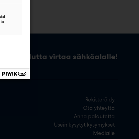
ial
 to
Uutta virtaa sähköalalle!
Rekisteröidy
Ota yhteyttä
Anna palautetta
Usein kysytyt kysymykset
Medialle