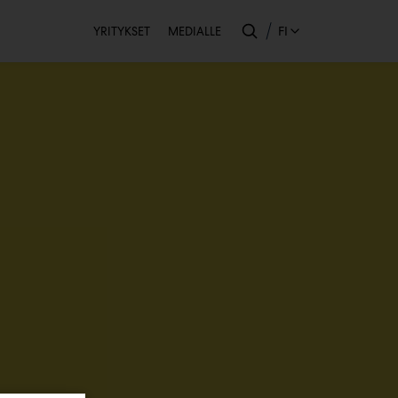
Toissijainen
FI
YRITYKSET
MEDIALLE