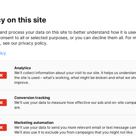
 – Luotettava sähköistyksen toimittaja.
 on suomalainen vuonna 1962 perustettu sähkötekniikan
y on this site
palvelut sähkösuunnittelusta aina sähköistämisen kokonais
mponenttien valmistukseen. Asiakkaitamme ovat muun mu
and process your data on this site to better understand how it is us
onsent to all or selected purposes, or you can decline them all. For 
ollisuus, kiinteistöyhtiöt sekä liikkuva kalusto.
, see our privacy policy.
tomme on noin 40 miljoonaa euroa, ja konsernissamme ty
licy
n asiantuntijaa. Olemme tunnettuja osaamisestamme ja
onsernin yrityksillä on ISO 9001, 14001, 45001 ja 27001 sert
Analytics
oisen laadun ja ympäristövastuullisuuden.
We'll collect information about your visit to our site. It helps us underst
the site is used – what's working, what might be broken and what we sh
improve.
Conversion tracking
We'll use your data to measure how effective our ads and on-site camp
are.
Marketing automation
We'll use your data to send you more relevant email or text message ca
We'll also use it to exclude you from campaigns that you might not like.