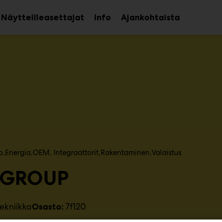
Näytteilleasettajat
Info
Ajankohtaista
aa
Avaa
avalikko
alavalikko
o
Energia
OEM, Integraattorit​
Rakentaminen
Valaistus
 GROUP
ekniikka
7f120
Osasto: