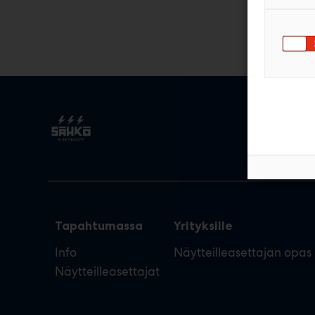
Tapahtumassa
Yrityksille
Info
Näytteilleasettajan opas
Näytteilleasettajat