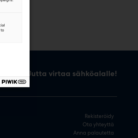
ial
 to
Uutta virtaa sähköalalle!
Rekisteröidy
Ota yhteyttä
Anna palautetta