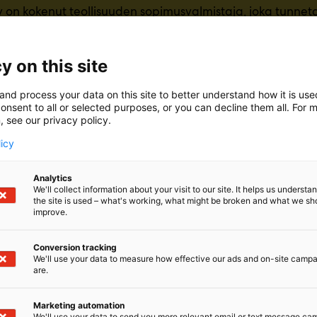
 on kokenut teollisuuden sopimusvalmistaja, joka tunne
idosta ja korkeasta toimitusvarmuudesta. Erikoisosaam
okeskukset ja laitevalmistus.Mitä haastavampi tehtävä
e! Sitoutuneen tiimimme sekä modernin tuotantoympäris
y on this site
tarjoamaan laadukkaita ja kustannustehokkaita ratkaisu
n. Meille ovat tärkeitä pitkäaikaiset asiakassuhteet, mutka
and process your data on this site to better understand how it is us
n laatu.
onsent to all or selected purposes, or you can decline them all. For 
, see our privacy policy.
licy
Analytics
We'll collect information about your visit to our site. It helps us underst
the site is used – what's working, what might be broken and what we sh
improve.
Conversion tracking
We'll use your data to measure how effective our ads and on-site camp
are.
Marketing automation
We'll use your data to send you more relevant email or text message ca