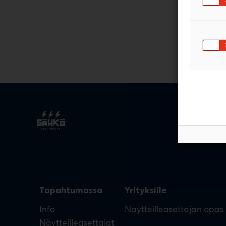
Tapahtumassa
Yrityksille
Info
Näytteilleasettajan opas
Näytteilleasettajat