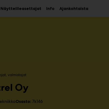
Näytteilleasettajat
Info
Ajankohtaista
aa
Avaa
avalikko
alavalikko
at, valmistajat​
rel Oy
ekniikka
7k146
Osasto: