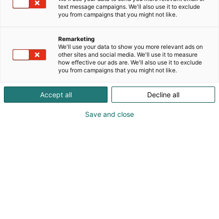
valaistuksen asiantuntija, joka tuo maailman
text message campaigns. We'll also use it to exclude
arvostetuimmat brändit suomalaisiin
you from campaigns that you might not like.
huippukohteisiin.Luomme lisäarvoa yhdistämällä
tinkimättömän muotoilun ja äärimmäisen teknisen
Remarketing
turvallisuuden.Moderniin asumiseen tarjoamme
We'll use your data to show you more relevant ads on
älykästä mukavuutta ja tyyliä: Gira-taloautomaatio
other sites and social media. We'll use it to measure
how effective our ads are. We'll also use it to exclude
ja Delta Light -valaisimet muuntavat kodit ja julkiset
you from campaigns that you might not like.
tilat visuaalisesti upeiksi, älykkäiksi
kokonaisuuksiksi.Vaativiin teollisuus- ja
Accept all
Decline all
meriolosuhteisiin Merilux toimittaa alan
kestävimmät ratkaisut; MCT Brattberg -
Save and close
kaapeliläpiviennit takaavat sertifioidun suojan, kun
taas Wiska- asennustarvikkeet on suunniteltu
kestämään kovintakin rasitusta.