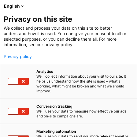
Siirry
English
sisältöön
Privacy on this site
We collect and process your data on this site to better
understand how it is used. You can give your consent to all or
selected purposes, or you can decline them all. For more
information, see our privacy policy.
Privacy policy
Analytics
T
Automaatio
Energia
Maahantuojat, valmistajat​
Valaistus
We'll collect information about your visit to our site. It
u
helps us understand how the site is used – what's
Merilux Oy Ab
working, what might be broken and what we should
o
improve.
t
e
Rakentaminen, asuminen ja kiinteistö
Teema:
r
Conversion tracking
Tekniikka
y
We'll use your data to measure how effective our ads
6d48
Osasto:
and on-site campaigns are.
h
m
ä
Merilux Oy Ab on ensiluokkaisen sähkötekniikan ja
Marketing automation
:
We'll use your data to send you more relevant email or