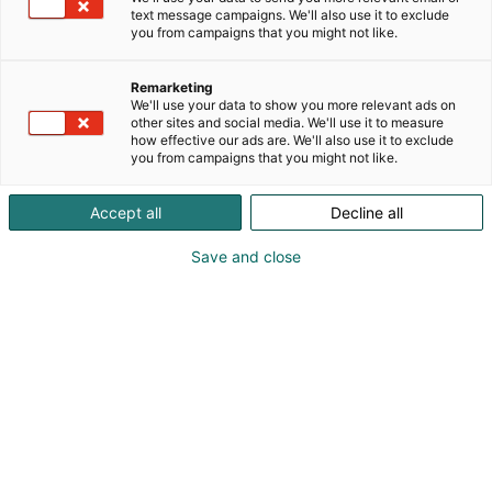
perustettu vuonna 1953 ja on johtava
text message campaigns. We'll also use it to exclude
pohjoismainen kaapelitiejärjestelmien ja työkalujen
you from campaigns that you might not like.
valmistuksen toimittaja. Nykyaikaisella koneistolla,
korkealla asiantuntemuksella ja laajalla
Remarketing
kokemuksella kehitämme ja valmistamme
We'll use your data to show you more relevant ads on
tikashyllyjä, levyhyllyjä ja lankahyllyjä sekä
other sites and social media. We'll use it to measure
how effective our ads are. We'll also use it to exclude
ruostumattomia ja hapon kestäviä ratkaisuja
you from campaigns that you might not like.
ammattilaisasennukseen. Tuotevalikoimaan kuuluu
myös johtokanavat ja pistorasiapylväät. Yritys on
Accept all
Decline all
säätiön omistama ja sitä johdetaan vahvasti pitkän
aikavälin tähtäimellä. Ydinarvomme ovat
Save and close
vastuullisuus, laatu, työtyytyväisyys ja kestävyys –
panostamme innovatiivisten tuotteiden
kehittämiseen, jotka tekevät asennuksista
nopeampia, helpompia ja luotettavampia.
Katso tarjoukset