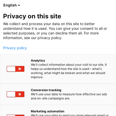
Siirry
English
sisältöön
Privacy on this site
We collect and process your data on this site to better
understand how it is used. You can give your consent to all or
selected purposes, or you can decline them all. For more
information, see our privacy policy.
Privacy policy
Analytics
T
Energia
Maahantuojat, valmistajat​
Valaistus
We'll collect information about your visit to our site. It
u
helps us understand how the site is used – what's
MP bolagen Oy
working, what might be broken and what we should
o
improve.
t
e
Rakentaminen, asuminen ja kiinteistö
Teema:
r
Conversion tracking
Tekniikka
y
We'll use your data to measure how effective our ads
7e130
Osasto:
and on-site campaigns are.
h
m
ä
MP bolagen on ruotsalainen teollisuusyritys,
Marketing automation
:
We'll use your data to send you more relevant email or