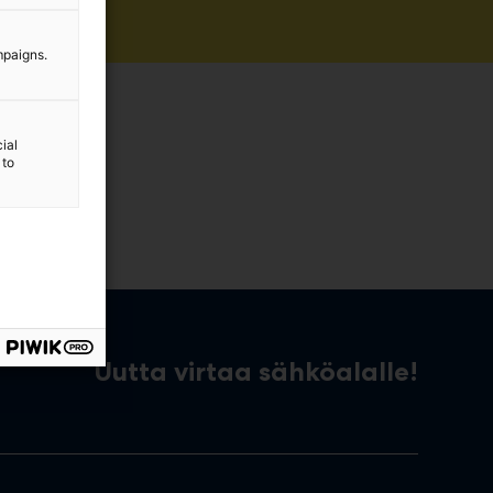
mpaigns.
ial
 to
Uutta virtaa sähköalalle!