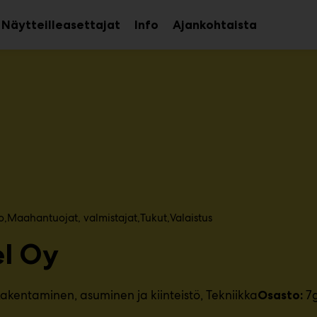
Näytteilleasettajat
Info
Ajankohtaista
aa
Avaa
avalikko
alavalikko
o
Maahantuojat, valmistajat​
Tukut
Valaistus
el Oy
akentaminen, asuminen ja kiinteistö
Tekniikka
7
Osasto: