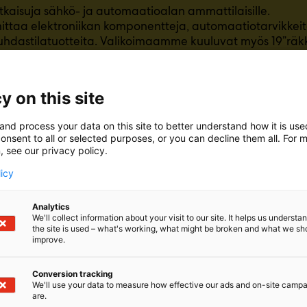
atkaisuja sähkö- ja automaatioalan ammattilaisille.
mittaa elektroniikan komponentteja, automaatiotarvikkeita
uhdastilatuotteita. Valikoimaamme kuuluvat myös 19”räkk
t teollisuuden ja teknisten ympäristöjen tarpeisiin.
tricity-messuilla esittelemme erityisesti mittalaitteita, va
okomponentteja sekä 19” räkkijärjestelmiä.
y on this site
 tuotteiden lisäksi asiantuntevaa palvelua: huollamme 
teita, autamme komponenttivalinnoissa ja toteutamme E
and process your data on this site to better understand how it is us
ökumppaneidemme kanssa.
onsent to all or selected purposes, or you can decline them all. For 
, see our privacy policy.
licy
Analytics
We'll collect information about your visit to our site. It helps us underst
the site is used – what's working, what might be broken and what we sh
improve.
Conversion tracking
We'll use your data to measure how effective our ads and on-site camp
are.