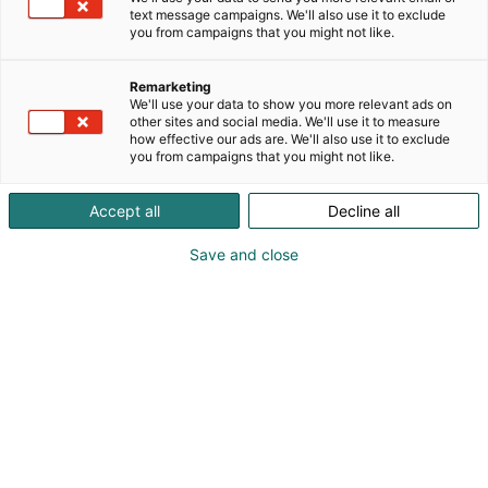
Kaikki Pictuella otetut kuvat tallentuvat
text message campaigns. We'll also use it to exclude
automaattisesti oikeaan paikkaan – sisältäen
you from campaigns that you might not like.
sijainnin, aikaleiman ja projektitiedot. Unohda
kansiot, sähköpostit ja WhatsApp-kuvat: kaikki
Remarketing
dokumentaatio löytyy yhdestä paikasta
We'll use your data to show you more relevant ads on
other sites and social media. We'll use it to measure
reaaliajassa. Pictue säästää aikaa, vähentää
how effective our ads are. We'll also use it to exclude
virheitä ja tekee työn seurannasta helppoa koko
you from campaigns that you might not like.
projektiketjulle.
Accept all
Decline all
Save and close