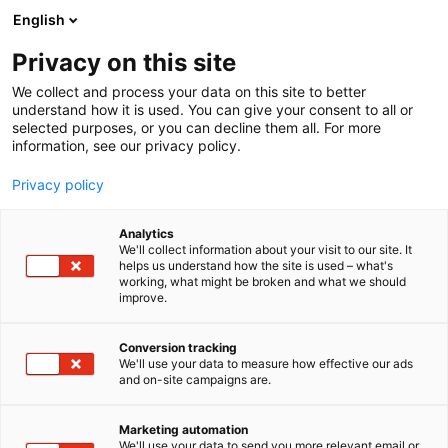
Siirry
English
sisältöön
Privacy on this site
We collect and process your data on this site to better
understand how it is used. You can give your consent to all or
selected purposes, or you can decline them all. For more
information, see our privacy policy.
Privacy policy
Analytics
Pictue Oy
We'll collect information about your visit to our site. It
helps us understand how the site is used – what's
working, what might be broken and what we should
Rakentaminen, asuminen ja kiinteistö
Teema:
improve.
Tekniikka
7f128
Osasto:
Conversion tracking
We'll use your data to measure how effective our ads
and on-site campaigns are.
Pictue on alan helpoin tapa hoitaa
kuvadokumentointi.
Marketing automation
We'll use your data to send you more relevant email or