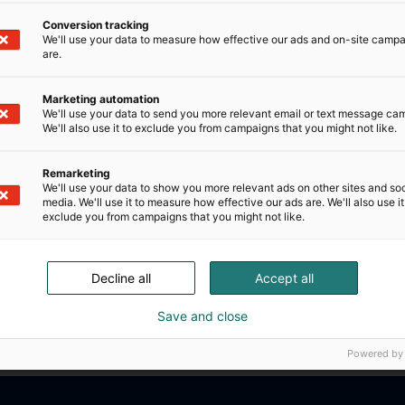
eskeydy, laitokset ovat turvallisia, ja niide
Conversion tracking
We'll use your data to measure how effective our ads and on-site camp
ävästi.
are.
n ratkaisut perustuvat ymmärrykseen sekä 
Marketing automation
We'll use your data to send you more relevant email or text message ca
jien että kunnossapidon arjen tarpeista s
We'll also use it to exclude you from campaigns that you might not like.
ekehitykseen.
Remarketing
We'll use your data to show you more relevant ads on other sites and soc
media. We'll use it to measure how effective our ads are. We'll also use it
vät sähkösaattojen suunnittelun, asentami
exclude you from campaigns that you might not like.
teisiksi. Planrayn ratkaisuihin luottavat p
ustoimijat.
Decline all
Accept all
Save and close
Powered by