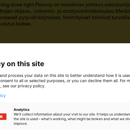
ting done right.Planray on maailman johtava asiantuntija 
tojen ohjaus-, valvonta- ja analysointiratkaisuissa.Meidä
rosessit pysyvät käynnissä, lämmitykset toimivat turvallise
ulutus laskee.
y on this site
and process your data on this site to better understand how it is us
onsent to all or selected purposes, or you can decline them all. For 
, see our privacy policy.
licy
Analytics
We'll collect information about your visit to our site. It helps us underst
Y ON maailman johtava asiantuntija teolli
the site is used – what's working, what might be broken and what we sh
improve.
, valvonta- ja analysointiratkaisuissa. Niiden