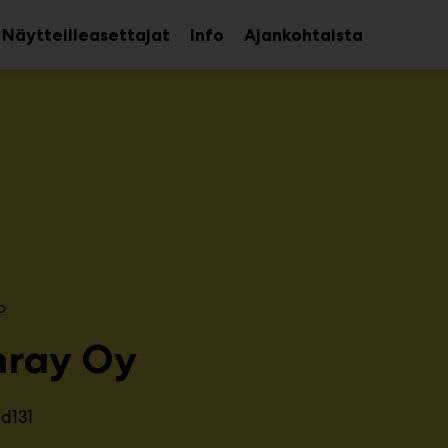
Näytteilleasettajat
Info
Ajankohtaista
aa
Avaa
avalikko
alavalikko
o
nray Oy
7d131