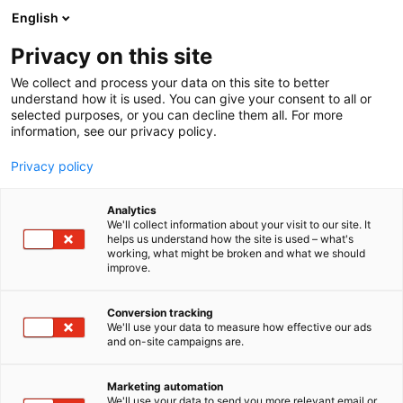
Siirry
English
sisältöön
Privacy on this site
We collect and process your data on this site to better
understand how it is used. You can give your consent to all or
selected purposes, or you can decline them all. For more
information, see our privacy policy.
Privacy policy
Analytics
T
Maahantuojat, valmistajat​
Rakentaminen
Valaistus
We'll collect information about your visit to our site. It
u
helps us understand how the site is used – what's
Polaria Oy
working, what might be broken and what we should
o
improve.
t
e
Rakentaminen, asuminen ja kiinteistö
Teema:
r
Conversion tracking
7m128
Osasto:
y
We'll use your data to measure how effective our ads
and on-site campaigns are.
h
m
Polaria Oy on suomalainen kylpyhuonekalusteiden
ä
valmistaja ja valaisinpeilikaappien asiantuntija.
Marketing automation
:
We'll use your data to send you more relevant email or