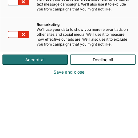
Valaisinpeilikaappimme yhdistävät selkeän
text message campaigns. We'll also use it to exclude
muotoilun, toimivan säilytyksen ja laadukkaan
you from campaigns that you might not like.
valaistuksen kokonaisuudeksi, joka kestää aikaa ja
käyttöä. Helppo asennettavuus ja laadukkaat,
Remarketing
turvalliset komponentit varmistavat sujuvan
We'll use your data to show you more relevant ads on
käyttöönoton ja pitkän käyttöiän. Pulverimaalattu
other sites and social media. We'll use it to measure
how effective our ads are. We'll also use it to exclude
teräsrunko tekee tuotteista kosteudenkestäviä ja
you from campaigns that you might not like.
pitkäikäisiä. Kaikki kalusteemme valmistetaan
omalla tehtaalla Mäntyharjussa yli 55 vuoden
Accept all
Decline all
kokemuksella.
Save and close