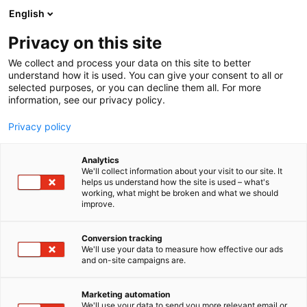
Siirry
English
sisältöön
Privacy on this site
We collect and process your data on this site to better
understand how it is used. You can give your consent to all or
selected purposes, or you can decline them all. For more
information, see our privacy policy.
Privacy policy
Analytics
T
Energia
Tulevaisuuden työnantaja
We'll collect information about your visit to our site. It
u
helps us understand how the site is used – what's
Power Grid Engineers PGE
working, what might be broken and what we should
o
improve.
t
Oy
e
r
Conversion tracking
y
We'll use your data to measure how effective our ads
Tekniikka
7b139
Teema:
Osasto:
and on-site campaigns are.
h
m
Power Grid Engineers PGE Oy on erikoistunut
ä
Marketing automation
sähköjärjestelmien mallinnukseen ja optimointiin,
:
We'll use your data to send you more relevant email or