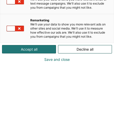
jotta asiakkaamme saavat parhaan tuoton
text message campaigns. We'll also use it to exclude
you from campaigns that you might not like.
investoinneilleen. Tarjoamme
sähköinsinööripalveluja, projektinhallintaa ja
asiantuntijaneuvontaa
Remarketing
We'll use your data to show you more relevant ads on
energiajärjestelmähankkeissa – aina teknis-
other sites and social media. We'll use it to measure
taloudellisista selvityksistä kansallisten
how effective our ads are. We'll also use it to exclude
verkkosääntöjen (VJV, SJV, KJV) noudattamisen
you from campaigns that you might not like.
varmistamiseen.
Accept all
Decline all
Hyödynnämme edistyneitä työkaluja, kuten PSCAD
ja PSSE, mutkikkaiden järjestelmien mallintamiseen
Save and close
ja simuloimiseen. PGE:n uusiutuvien
sähköenergiahankkeiden osaaminen kattaa sekä
yksittäiset tuotantolaitokset, hybridijärjestelmät
(tuuli, aurinko, BESS, vety), laajemmat
sähköverkkojen tarkastelut, että tulevaisuuden
datakeskushankkeet.