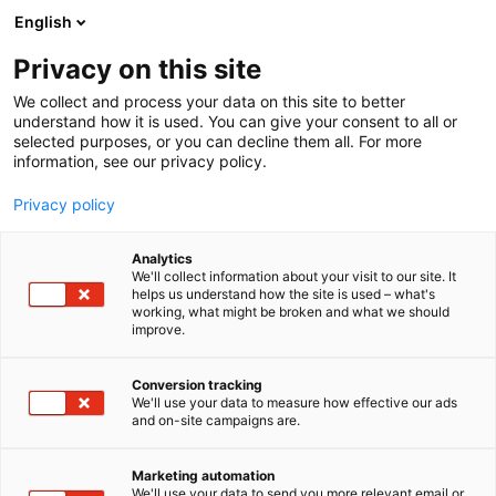
Siirry
English
sisältöön
Privacy on this site
We collect and process your data on this site to better
understand how it is used. You can give your consent to all or
selected purposes, or you can decline them all. For more
information, see our privacy policy.
Privacy policy
Analytics
T
Energia
OEM, Integraattorit​
Rakentaminen
Startup
We'll collect information about your visit to our site. It
u
helps us understand how the site is used – what's
Rebelvolt Oy
working, what might be broken and what we should
o
improve.
t
e
Rakentaminen, asuminen ja kiinteistö
Teema:
r
Conversion tracking
Tekniikka
y
We'll use your data to measure how effective our ads
7m136
Osasto:
and on-site campaigns are.
h
m
ä
Kuin diesel-generaattori, mutta ilman ääntä, hajuja
Marketing automation
:
We'll use your data to send you more relevant email or