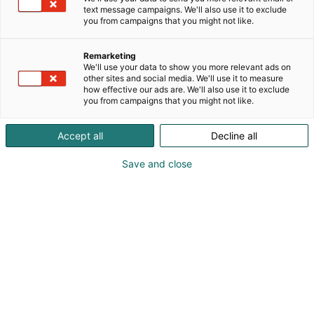
ja lämpösäteilyä!
text message campaigns. We'll also use it to exclude
you from campaigns that you might not like.
Rebelvolt valmistaa ympäristöystävällisiä,
akkuteknologiaan perustuvia siirrettäviä e-
Remarketing
Generaattoreita. e-Generaattorit pystyvät
We'll use your data to show you more relevant ads on
suuriinkin piikkitehoihin, ja toimivat erinomaisesti
other sites and social media. We'll use it to measure
how effective our ads are. We'll also use it to exclude
energiantarpeeltaan vaihtelevassa käytössä siellä,
you from campaigns that you might not like.
missä verkkosähköä ei ole, sitä ei ole tarpeeksi, tai
sitä ei ole varaa menettää. Akkuteknologiansa
Accept all
Decline all
ansiosta laitteet ovat lähes huoltovapaita, ja niiden
elinkaarikustannukset ovat murto-osa diesel-
Save and close
generaattoreihin verrattuna. e-Generaattoreita
voidaan ladata verkkosähköllä, aurinkopaneeleilla,
tai vaikkapa diesel-generaattoreilla, silloinkin
tuotetun kWh:n hinta on n. 30% verrattuna
pelkkään diesel-generaattorilla tuotettuun
sähköön.