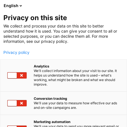
Siirry
English
sisältöön
Privacy on this site
We collect and process your data on this site to better
understand how it is used. You can give your consent to all or
selected purposes, or you can decline them all. For more
information, see our privacy policy.
Privacy policy
Analytics
T
Rakentaminen
We'll collect information about your visit to our site. It
u
helps us understand how the site is used – what's
Reimax Electronics Oy
working, what might be broken and what we should
o
improve.
t
e
Rakentaminen, asuminen ja kiinteistö
Teema:
r
Conversion tracking
Tekniikka
y
We'll use your data to measure how effective our ads
7k140
Osasto:
and on-site campaigns are.
h
m
ä
Reimaxilla on vuosikymmenien kokemus
Marketing automation
:
We'll use your data to send you more relevant email or