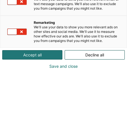
sähkökeskusten kuten mm. teollisuusautomaation
text message campaigns. We'll also use it to exclude
ja kiinteistökeskusten valmistuksesta.
you from campaigns that you might not like.
Valmistamamme keskukset ovat korkealaatuisia ja
jokainen keskus valmistetaan asiakkaan tarpeiden
Remarketing
mukaan.
We'll use your data to show you more relevant ads on
other sites and social media. We'll use it to measure
how effective our ads are. We'll also use it to exclude
Suunnittelemme ja valmistamme sähkö- ja
you from campaigns that you might not like.
automaatiokeskukset vaativiinkin teollisuuden ja
sähkönjakelun tarpeisiin. Tarjoamme luotettavia ja
Accept all
Decline all
kustannustehokkaita ratkaisuja ja pyrimme aina
edistämään loppuasiakkaan energian tehokasta
Save and close
käyttöä sekä suunnittelu- ja komponenttivalinnoilla
edullista hintaa. Komponenttivalinnoilla
varmistamme myös keskusten pitkän elinkaaren.
Valmistuksessa käytämme vain korkealaatuisia
komponentteja tunnetuilta valmistajilta.