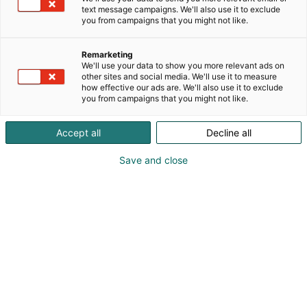
erikoistunut nykyaikaisten, korkealaatuisten
text message campaigns. We'll also use it to exclude
valaisimien ja käsintehtyjen design-valaisimien
you from campaigns that you might not like.
valmistukseen. Valaisimet ovat tyylikkäitä ja
minimalistisia, ja niissä on ripaus pohjoismaista
Remarketing
muotoilua. Jokainen projekti on meille tärkeä, ja
We'll use your data to show you more relevant ads on
tarjoamme ainutlaatuisia ratkaisuja tiloihin ja
other sites and social media. We'll use it to measure
how effective our ads are. We'll also use it to exclude
ihmisille kaikkialla. Asuinrakennuksiin,
you from campaigns that you might not like.
työympäristöihin, ulkotiloihin, designiin, taiteeseen
ja kulttuuriin, vähittäiskauppaan, julkisiin tiloihin ja
Accept all
Decline all
tietenkin saunoihin. Luomme räätälöityjä
valaisimia, joiden toimiva muotoilu on linjassa
Save and close
projektien teknisten ja esteettisten vaatimusten
kanssa, kunnioittaen sekä suunnittelijoiden että
loppuasiakkaiden tarpeita. Kunnostamme myös
vanhempia valaisimia ja palautamme ne
oikeutettuun loistoonsa uudella teknologialla.