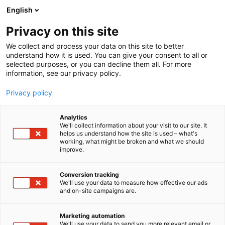
Siirry
English
sisältöön
Privacy on this site
We collect and process your data on this site to better
understand how it is used. You can give your consent to all or
selected purposes, or you can decline them all. For more
information, see our privacy policy.
Privacy policy
Analytics
T
Maahantuojat, valmistajat​
Valaistus
We'll collect information about your visit to our site. It
u
helps us understand how the site is used – what's
SAAS Instruments Oy
working, what might be broken and what we should
o
improve.
t
e
Rakentaminen, asuminen ja kiinteistö
Teema:
r
Conversion tracking
Tekniikka
y
We'll use your data to measure how effective our ads
7m140
Osasto:
and on-site campaigns are.
h
m
ä
Helsinkiläinen valaisinvalmistaja, joka on
Marketing automation
:
We'll use your data to send you more relevant email or