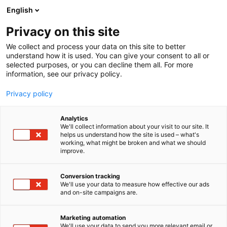
Siirry
English
sisältöön
Privacy on this site
We collect and process your data on this site to better
understand how it is used. You can give your consent to all or
selected purposes, or you can decline them all. For more
information, see our privacy policy.
Privacy policy
Analytics
T
Automaatio
ICT ja verkot​
Rakentaminen
We'll collect information about your visit to our site. It
u
helps us understand how the site is used – what's
Salto Systems Oy
working, what might be broken and what we should
o
improve.
t
e
Tekniikka
6n89
Teema:
Osasto:
r
Conversion tracking
y
We'll use your data to measure how effective our ads
and on-site campaigns are.
Salto on yksi maailman johtavista
h
m
kulunhallintaratkaisujen toimittajista ja osa SALTO
ä
WECOSYSTEM -konsernia. Kehitämme
Marketing automation
:
We'll use your data to send you more relevant email or