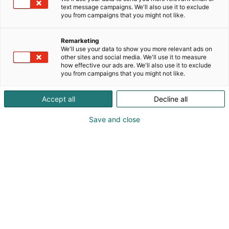
edistyksellistä teknologiaa tilojen kulunvalvontaan,
text message campaigns. We'll also use it to exclude
henkilöllisyyden hallintaan ja sähköiseen
you from campaigns that you might not like.
lukitukseen liittyen. Ratkaisumme tekevät kiinteistön
kokonaishallinnasta sujuvaa, luotettavaa ja
Remarketing
turvallista.Hyvästä ideasta on kasvanut
We'll use your data to show you more relevant ads on
kansainvälinen yritys, joka tarjoaa innovatiivisia
other sites and social media. We'll use it to measure
how effective our ads are. We'll also use it to exclude
kulunhallintaratkaisuja. Meillä teknologinen kehitys
you from campaigns that you might not like.
kulkee käsi kädessä vahvojen arvojen – yhteistyön,
monimuotoisuuden, kestävän kehityksen ja
Accept all
Decline all
yhteiskunnallisen vastuullisuuden – kanssa. Tiiviit
asiakassuhteet ja innovatiiviset ratkaisut antavat
Save and close
Salton työntekijöille mahdollisuuden kehittää
tuotteita, palveluja ja kulttuuria, mikä tekee
Saltosta luotetun kumppanin maailmanlaajuisesti.