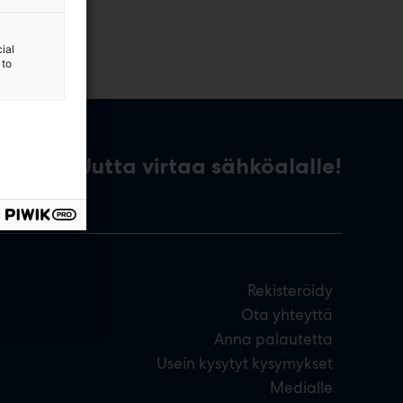
ial
 to
Uutta virtaa sähköalalle!
Rekisteröidy
Ota yhteyttä
Anna palautetta
Usein kysytyt kysymykset
Medialle