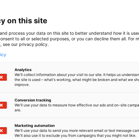
ekniikka
7m139
Osasto:
on sähköteknisen alan kansallinen standardointijärjestö 
y on this site
lisessä IEC:ssä ja eurooppalaisessa CENELECissä. Meid
iaosaajat pääsevät vaikuttamaan standardien kehittämi
and process your data on this site to better understand how it is us
onsent to all or selected purposes, or you can decline them all. For 
a ja ennakoimaan tulevia käytäntöjä. Messuosastollamme
, see our privacy policy.
inti tukee innovaatioita, turvallisuutta ja sähköistyvän y
ä tai organisaatiosi voitte olla mukana. Esillä ovat SESKO
licy
 SMART-ratkaisut standarditiedon löytämiseen, SFS 6000 
urvallisuus sekä aurinkosähkö- ja sähköautojen lataussuos
Analytics
arallisiin tiloihin liittyvä standardointityö.
We'll collect information about your visit to our site. It helps us underst
the site is used – what's working, what might be broken and what we sh
improve.
Conversion tracking
We'll use your data to measure how effective our ads and on-site camp
are.
Marketing automation
We'll use your data to send you more relevant email or text message ca
We'll also use it to exclude you from campaigns that you might not like.