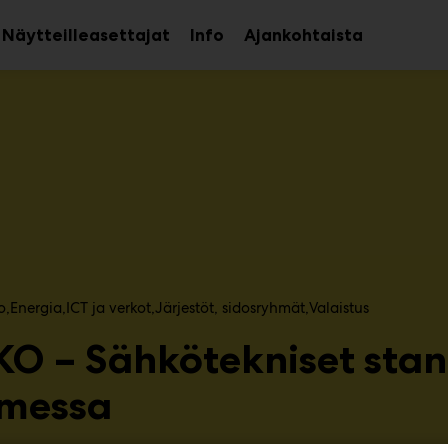
Näytteilleasettajat
Info
Ajankohtaista
aa
Avaa
avalikko
alavalikko
o
Energia
ICT ja verkot​
Järjestöt, sidosryhmät​
Valaistus
KO – Sähkötekniset stan
messa