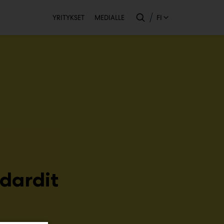
Toissijainen
FI
YRITYKSET
MEDIALLE
dardit