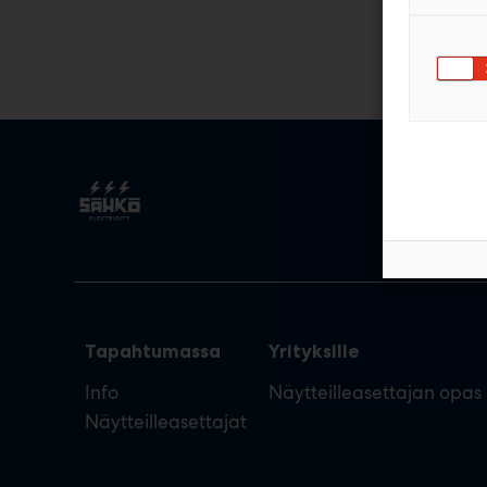
Tapahtumassa
Yrityksille
Info
Näytteilleasettajan opas
Näytteilleasettajat