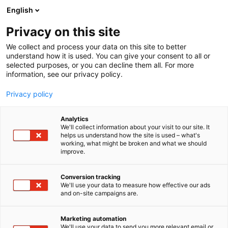
Siirry
English
sisältöön
Privacy on this site
We collect and process your data on this site to better
understand how it is used. You can give your consent to all or
selected purposes, or you can decline them all. For more
information, see our privacy policy.
Privacy policy
Analytics
T
Energia
OEM, Integraattorit​
We'll collect information about your visit to our site. It
u
helps us understand how the site is used – what's
SHIRDI SAI ELECTRICALS
working, what might be broken and what we should
o
improve.
t
LIMITED (SSE)
e
r
Conversion tracking
y
We'll use your data to measure how effective our ads
Tekniikka
7c130
Teema:
Osasto:
and on-site campaigns are.
h
m
SSE Group on johtava integroitujen
ä
Marketing automation
energiaratkaisujen toimittaja, joka tarjoaa
:
We'll use your data to send you more relevant email or