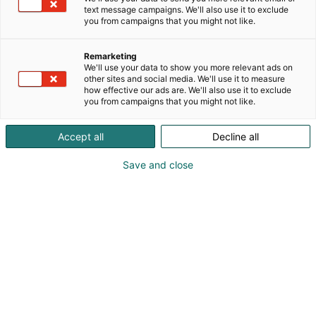
luotettavaa ja kestävää energiainfrastruktuuria
text message campaigns. We'll also use it to exclude
you from campaigns that you might not like.
maailmanlaajuisesti. Konserniin kuuluvat Shirdi Sai
Electricals Ltd, Indo Tech Transformers, Indosol Solar
ja Suchi Alloys & Conductors, ja se tarjoaa kattavan
Remarketing
We'll use your data to show you more relevant ads on
portfolion, johon sisältyvät muuntajat,
other sites and social media. We'll use it to measure
johdinkomponentit, EPC-palvelut ja
how effective our ads are. We'll also use it to exclude
aurinkomoduulit. SSE Group yhdistää mittakaavan,
you from campaigns that you might not like.
luotettavuuden ja kestävyyden. Kehittyneiden
tuotantolaitosten, tiukkojen laatuvaatimusten ja
Accept all
Decline all
innovaatiokeskeisyyden avulla SSE Group tekee
yhteistyötä energiayhtiöiden, teollisuuden ja
Save and close
kehittäjien kanssa luodakseen tehokkaita,
tulevaisuuden tarpeisiin valmiita
energiajärjestelmiä.