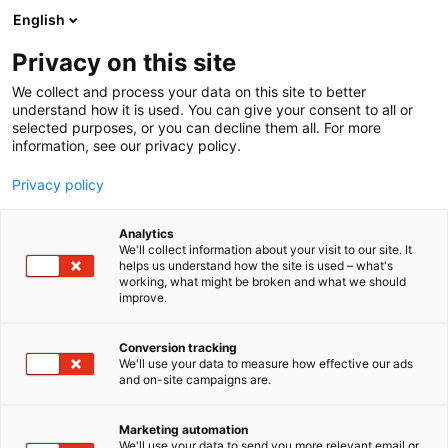
Siirry
English
sisältöön
Privacy on this site
We collect and process your data on this site to better
understand how it is used. You can give your consent to all or
selected purposes, or you can decline them all. For more
information, see our privacy policy.
Privacy policy
Analytics
T
Energia
Maahantuojat, valmistajat​
We'll collect information about your visit to our site. It
u
helps us understand how the site is used – what's
SolarBiox Oy – SB
working, what might be broken and what we should
o
improve.
t
HighgVoltage
e
r
Conversion tracking
y
We'll use your data to measure how effective our ads
Tekniikka
6e19
Teema:
Osasto:
and on-site campaigns are.
h
m
SolarBiox Oy on uusiutuvan energian tuotteiden,
ä
Marketing automation
aurinkosähköjärjestelmien, sähkövarastojen sekä
:
We'll use your data to send you more relevant email or