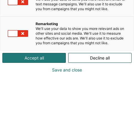
jakeluverkon ja sähköasemien komponenttien
text message campaigns. We'll also use it to exclude
you from campaigns that you might not like.
maahantuoja sekä urakoitsija. Toimitamme
laadukkaat järjestelmät tunnettujen valmistajien
komponenteilla.
Remarketing
We'll use your data to show you more relevant ads on
other sites and social media. We'll use it to measure
Ohjelmassamme ovat myös
how effective our ads are. We'll also use it to exclude
aurinkolämpöjärjestelmät.Toteutamme
you from campaigns that you might not like.
aurinkosähköön perustuvia järjestelmiä ja niiden
suunnittelua uusinta tekniikkaa edustavilla korkean
Accept all
Decline all
hyötysuhteen ns. bifacial-paneeleilla. Järjestelmiä
voidaan täydentää akustoilla. Maatalouden ja
Save and close
teollisuuden yrityksille toimitamme suurempia
sähkövarastoja, jotka voivat toimia itsenäisinä
verkon osina tai yhdistettynä aurinkovoimalaan.
Uusina tuotteina ohjelmassamme ovat
suurjännitekojeet ja päämuuntajat 123 - 420 kV:n
sähköasemille sekä tuotteet voimajohtojen
rakentamiseen.