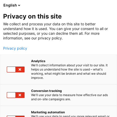
Siirry
English
sisältöön
Privacy on this site
We collect and process your data on this site to better
understand how it is used. You can give your consent to all or
selected purposes, or you can decline them all. For more
information, see our privacy policy.
Privacy policy
Analytics
T
Energia
Maahantuojat, valmistajat​
OEM, Integraattorit​
We'll collect information about your visit to our site. It
u
helps us understand how the site is used – what's
Stig Wahlström Oy
working, what might be broken and what we should
o
improve.
t
e
Tekniikka
7a120
Teema:
Osasto:
r
Conversion tracking
y
We'll use your data to measure how effective our ads
and on-site campaigns are.
Stig Wahlström Oy – SWOY - Mittaus- ja
h
m
säätötekniikan asiantuntijaStig Wahlström Oy
ä
(SWOY) on suomalainen teknisen tukkukaupan
Marketing automation
:
We'll use your data to send you more relevant email or