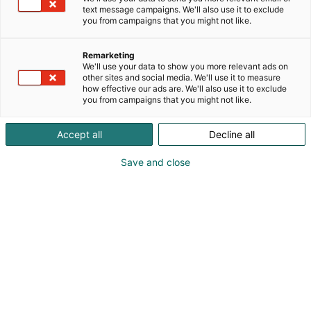
asiantuntijayritys, jonka tarjonta koostuu
text message campaigns. We'll also use it to exclude
palveluista ja korkealaatuisista mittaus- ja
you from campaigns that you might not like.
säätötekniikan tuotteista teollisuudelle,
kuntasektorille, laitevalmistajille sekä
Remarketing
kiinteistöautomaation järjestelmiin. Palvelemme yli
We'll use your data to show you more relevant ads on
2 000 asiakasta vuosittain. Tarjontamme kattaa yli
other sites and social media. We'll use it to measure
how effective our ads are. We'll also use it to exclude
9 000 nimikettä laadukkaiden päämiesten
you from campaigns that you might not like.
tarjonnasta.Pääkonttorimme sijaitsee Vantaalla -
palvelemme myös Hyvinkäällä, Jyväskylässä ja
Accept all
Decline all
Tampereella.
Save and close