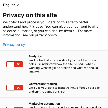
Siirry
English
sisältöön
Privacy on this site
We collect and process your data on this site to better
understand how it is used. You can give your consent to all or
selected purposes, or you can decline them all. For more
information, see our privacy policy.
Privacy policy
Analytics
T
Valaistus
We'll collect information about your visit to our site. It
u
helps us understand how the site is used – what's
Suomen Valo by Sun Effects
working, what might be broken and what we should
o
improve.
t
Oy
e
r
Conversion tracking
y
We'll use your data to measure how effective our ads
7m130
Osasto:
and on-site campaigns are.
h
m
Pohjoisen valon asiantuntija.
ä
Marketing automation
:
We'll use your data to send you more relevant email or