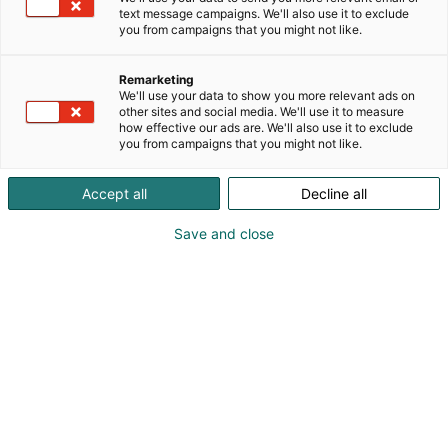
Suomen Valo on valoarkkitehtuurin suunnittelu- ja
text message campaigns. We'll also use it to exclude
you from campaigns that you might not like.
maahantuontiyritys. Keskitymme pohjoisiin
olosuhteisiin suunniteltuihin
ulkovalaistusratkaisuihin — julkisivuista ja
Remarketing
We'll use your data to show you more relevant ads on
kaupunkitiloista kauppakeskuksiin ja julkiseen
other sites and social media. We'll use it to measure
taiteeseen. Maahantuomme valaisimia, jotka
how effective our ads are. We'll also use it to exclude
todistetusti kestävät pohjoisen ankarat olosuhteet
you from campaigns that you might not like.
ja tarjoavat korkealaatuista valoa monipuolisiin
kohteisiin. Edustamme kolmea huippuvalmistajaa:
Accept all
Decline all
ewo, Lumenpulse ja Traxon e:cue. Tarjoamme lisäksi
kattavat palvelut valaistussuunnittelusta
Save and close
järjestelmäsuunnitteluun ja käyttöönottoon, ja
olemme tukenasi koko projektin elinkaaren ajan.
Osastollamme pääset tutustumaan
arkkitehtuurivalaistuksen ratkaisuihin sekä
dynaamisiin valo-ohjausjärjestelmiin.