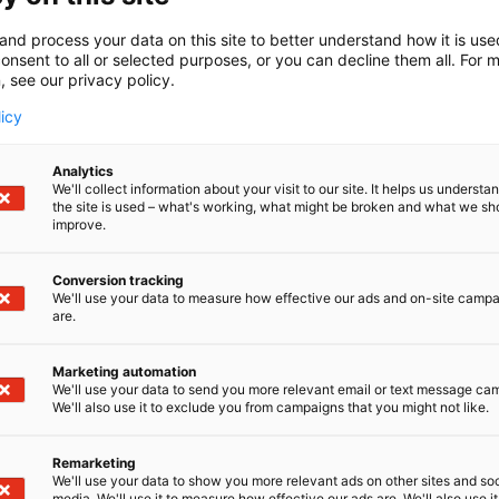
y on suomalainen perheyritys, joka maahantuo monipuolis
and process your data on this site to better understand how it is us
atkaisuja varavoima-alalla. Tarjoamme asiakkaillemme la
onsent to all or selected purposes, or you can decline them all. For 
evaa palvelua ja luotettavaa tukea kriittisissä tilanteis
, see our privacy policy.
en ja asiakastyytyväisyyteen kaikessa toiminnassamme.
licy
Analytics
We'll collect information about your visit to our site. It helps us underst
the site is used – what's working, what might be broken and what we sh
improve.
Conversion tracking
We'll use your data to measure how effective our ads and on-site camp
are.
Marketing automation
We'll use your data to send you more relevant email or text message ca
We'll also use it to exclude you from campaigns that you might not like.
Remarketing
We'll use your data to show you more relevant ads on other sites and soc
media. We'll use it to measure how effective our ads are. We'll also use it