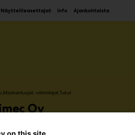
Näytteilleasettajat
Info
Ajankohtaista
aa
Avaa
avalikko
alavalikko
o
Maahantuojat, valmistajat​
Tukut
imec Oy
6k88
y on this site