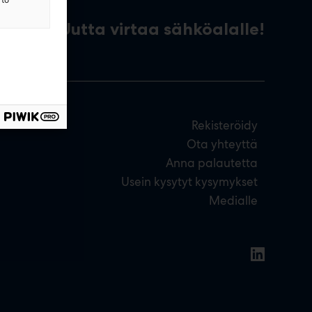
Uutta virtaa sähköalalle!
Rekisteröidy
Ota yhteyttä
Anna palautetta
Usein kysytyt kysymykset
Medialle