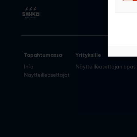
Tapahtumassa
Yrityksille
Info
Näytteilleasettajan opas
Näytteilleasettajat