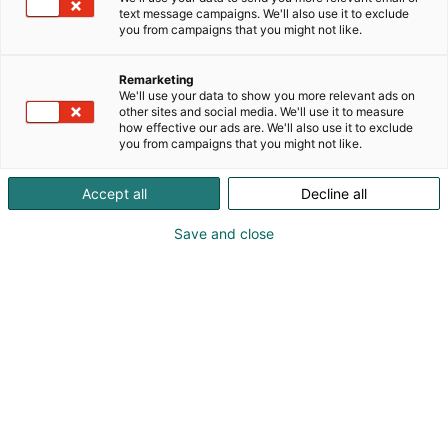
suomalainen perheyritys, joka on erikoistunut
text message campaigns. We'll also use it to exclude
terveydenhuollon valaistusratkaisuihin ja
you from campaigns that you might not like.
sairaalateknisiin tuotteisiin.
Remarketing
We'll use your data to show you more relevant ads on
other sites and social media. We'll use it to measure
how effective our ads are. We'll also use it to exclude
you from campaigns that you might not like.
Accept all
Decline all
Save and close
Juha Laakkonen
Tiina Kuivaniemi