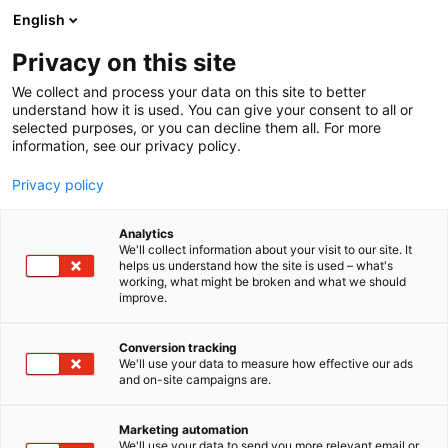
Siirry
English
sisältöön
Privacy on this site
We collect and process your data on this site to better
understand how it is used. You can give your consent to all or
selected purposes, or you can decline them all. For more
information, see our privacy policy.
Privacy policy
Analytics
T
Maahantuojat, valmistajat​
Valaistus
We'll collect information about your visit to our site. It
u
helps us understand how the site is used – what's
Tekmala Oy
working, what might be broken and what we should
o
improve.
t
e
Rakentaminen, asuminen ja kiinteistö
Teema:
r
Conversion tracking
Tekniikka
y
We'll use your data to measure how effective our ads
6k69
Osasto:
and on-site campaigns are.
h
m
ä
Tekmala Oy on vuonna 1986 perustettu
Marketing automation
:
We'll use your data to send you more relevant email or