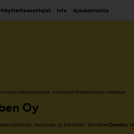
Näytteilleasettajat
Info
Ajankohtaista
aa
Avaa
avalikko
alavalikko
o
Energia
Maahantuojat, valmistajat​
Rakentaminen
Valaistus
ben Oy
akentaminen, asuminen ja kiinteistö
Tekniikka
6
Osasto: