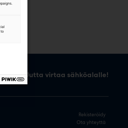
mpaigns.
ial
 to
Uutta virtaa sähköalalle!
Rekisteröidy
Ota yhteyttä