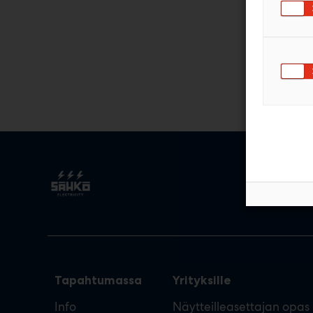
Tapahtumassa
Yrityksille
Info
Näytteilleasettajan opas