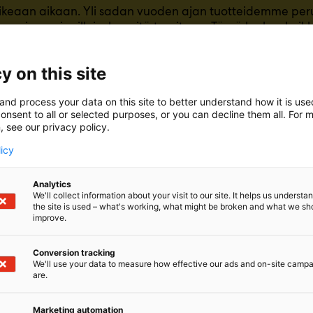
ikeaan aikaan. Yli sadan vuoden ajan tuotteidemme peru
nergiaa vain silloin, kun sitä tarvitaan. Tämä koskee kai
 läsnäolotunnistimia, LUXORliving-älyohjausjärjestelmäämm
tty kansainvälisen KNX-standardin mukaisesti. Theben on y
y on this site
ut merkittävästi tämän standardin kehittämiseen ja sen
and process your data on this site to better understand how it is us
onsent to all or selected purposes, or you can decline them all. For 
, see our privacy policy.
licy
Analytics
We'll collect information about your visit to our site. It helps us underst
the site is used – what's working, what might be broken and what we sh
improve.
Conversion tracking
We'll use your data to measure how effective our ads and on-site camp
are.
Marketing automation