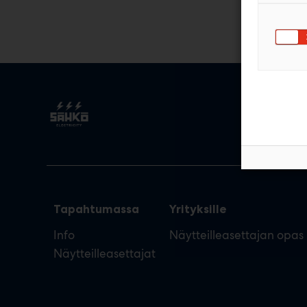
Tapahtumassa
Yrityksille
Info
Näytteilleasettajan opas
Näytteilleasettajat