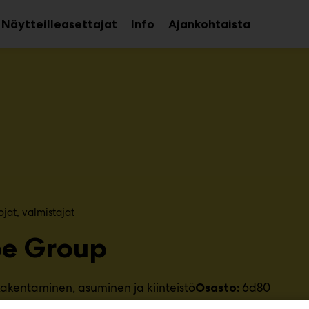
Näytteilleasettajat
Info
Ajankohtaista
aa
Avaa
avalikko
alavalikko
at, valmistajat​
e Group
akentaminen, asuminen ja kiinteistö
6d80
Osasto: