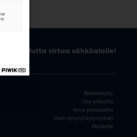
ial
 to
Uutta virtaa sähköalalle!
Rekisteröidy
Ota yhteyttä
Anna palautetta
Usein kysytyt kysymykset
Medialle