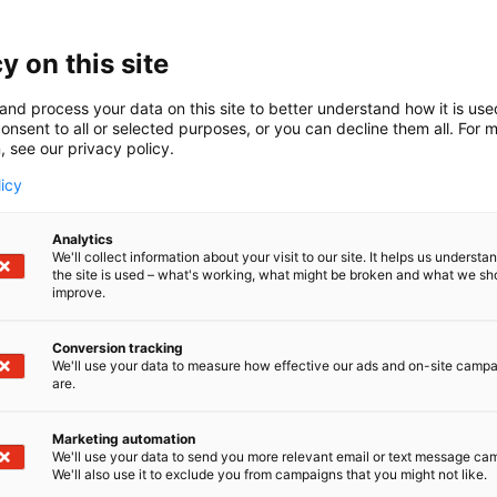
tti lähes 100 vuotta sitten. Tänään olemme Wibe Group 
listä kaapelihylly brändiä: Wibe, Defem, Stago ja Mita.Tik
y on this site
sinripustuskiskot, kaikkiin kohteisiin ja vaatimuksiin.
and process your data on this site to better understand how it is us
stamme löytyvät myös 100%:sti kierrätetystä alumiinista v
onsent to all or selected purposes, or you can decline them all. For 
ennuskalusteet.
, see our privacy policy.
licy
tys on meille tärkeää ja se onkin yksi meidän neljästä 
et mm. pika-asennettavat CLX3 ratkaisut hyllyasennuksii
iin lasikuituvahvistetut polymeeri (GRP) hyllyt ja kannatin
Analytics
We'll collect information about your visit to our site. It helps us underst
the site is used – what's working, what might be broken and what we sh
improve.
Conversion tracking
We'll use your data to measure how effective our ads and on-site camp
are.
Marketing automation
We'll use your data to send you more relevant email or text message ca
We'll also use it to exclude you from campaigns that you might not like.